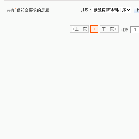
徐先生推薦0902355077
都峰苑二期
現代金典
(1)
(1)
(1)
徐先生推薦0902355077
幸福公園百合館
金門街
(1)
(1)
(1)
共有
1
個符合要求的房屋
排序：
思源路
中信街
中央路
西盛街
新樹路
(2)
(1)
(3)
(1)
(1)
中正路
泰林路二段
公園一路
新生街
新
(1)
(1)
(1)
(1)
上一頁
1
下一頁
到第
民安西路
昌明街
福壽街
仁愛路
化成路
(1)
(1)
(1)
(1)
(