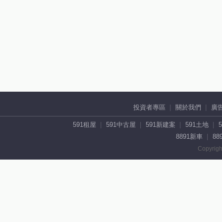
投資者專區
關於我們
廣
591租屋
591中古屋
591新建案
591土地
8891新車
88
Copyrigh