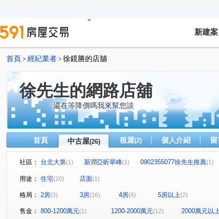
新建案
首頁
經紀業者
徐鏡勝的店舖
>
>
徐先生的網路店舖
還在等降價嗎我來幫您談
首頁
租屋
個人介紹
留
中古屋
(2)
(26)
社區：
台北大第
新潤亞昕翠峰
0902355077徐先生推薦
(1)
(1)
(1)
0902355077徐先生推薦
百邑富都匯
新富邑
敦
(1)
(1)
(1)
用途：
住宅
店面
(20)
(1)
新富都藝術首席
世界盃一期二期(雪梨區/雅典區)
海
(1)
(1)
格局：
2房
3房
4房
5房以上
(3)
(16)
(4)
(2)
全球家年華
新潤都峰苑一期
禾蓮心家園
江南
(1)
(1)
(1)
東帝士金銀座廣場
中華大都心
一道彩虹田園小城
(1)
(1)
(1)
售金：
800-1200萬元
1200-2000萬元
2000萬元以
(1)
(12)