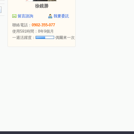
徐鏡勝
留言諮詢
我要委託
聯絡電話：
0902-355-077
使用591時間：8年9個月
一週活躍度：
偶爾來一次