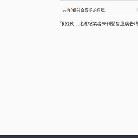
徐先生推薦0902355077
(1)
徐先生推薦0902355077
(1)
共有
0
個符合要求的房屋
思源路
中信街
中央
(2)
(1)
很抱歉，此經紀業者未刊登售屋廣告
中正路
泰林路二段
(1)
(1)
民安西路
昌明街
福
(1)
(1)