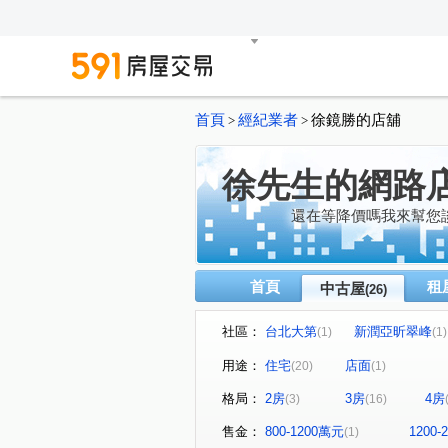
首頁
經紀業者
徐鏡勝的店舖
>
>
徐先生的網路
還在等降價嗎我來幫您
首頁
租
中古屋
(26)
社區：
台北大第
新潤亞昕翠峰
(1)
(1)
0902355077徐先生推薦
(1)
用途：
住宅
店面
(20)
(1)
新富都藝術首席
世界盃一
(1)
格局：
2房
3房
4房
(3)
(16)
全球家年華
新潤都峰苑一
(1)
東帝士金銀座廣場
中華大
(1)
售金：
800-1200萬元
1200
(1)