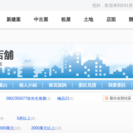
您好，歡迎來到591
新建案
中古屋
租屋
土地
店面
店舖
談
屋
個人介紹
留言諮詢
委託見證
我要委託
(2)
0902355077徐先生推薦
極品21
顯示全部社區
(1)
(1)
百邑富都匯
新富邑
敦南社區
(1)
(1)
(1)
期二期(雪梨區/雅典區)
海牙
翔譽天心大樓
(1)
(1)
(1)
5房以上
(4)
(2)
期
禾蓮心家園
江南園林
伊吉邦
(1)
(1)
(1)
(1)
都心
一道彩虹田園小城
(1)
(1)
-2000萬元
2000萬元以上
(12)
(13)