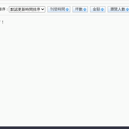
都峰苑二期
現代金典
合輝新都悅
(1)
(1)
(1)
幸福公園百合館
金門街
藝文街
中港路
(1)
(1)
(1)
(3)
刊登時間
坪數
金額
瀏覽人數
排序：
路
西盛街
新樹路
中和街
(3)
(1)
(1)
(2)
唷！
公園一路
新生街
新北大道七段
(1)
(1)
(1)
壽街
仁愛路
化成路
福美街
(1)
(1)
(1)
(1)