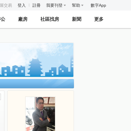
房屋交易
登入
註冊
我要刊登
幫助
數字App
辦公
廠房
社區找房
新聞
更多