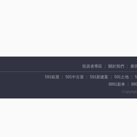
投資者專區
關於我們
廣
591租屋
591中古屋
591新建案
591土地
8891新車
88
Copyrigh