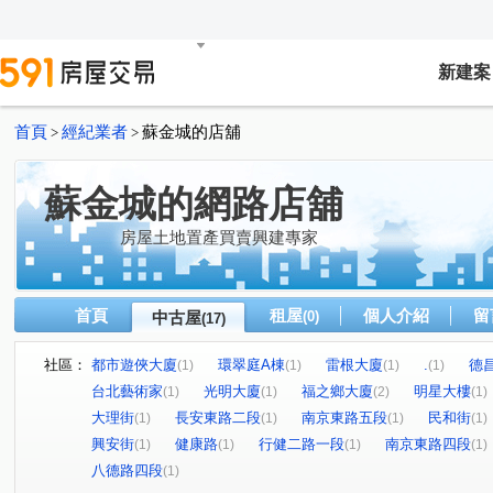
新建案
首頁
經紀業者
蘇金城的店舖
>
>
蘇金城的網路店舖
房屋土地置產買賣興建專家
首頁
租屋
個人介紹
留
中古屋
(0)
(17)
社區：
都市遊俠大廈
環翠庭A棟
雷根大廈
.
德
(1)
(1)
(1)
(1)
台北藝術家
光明大廈
福之鄉大廈
明星大樓
(1)
(1)
(2)
(1)
大理街
長安東路二段
南京東路五段
民和街
(1)
(1)
(1)
(1)
興安街
健康路
行健二路一段
南京東路四段
(1)
(1)
(1)
(1)
八德路四段
(1)