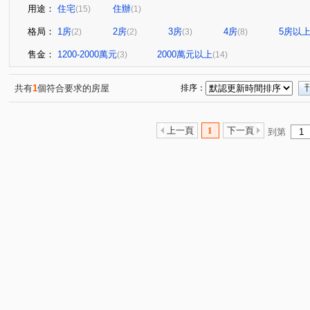
用途：
住宅
住辦
(15)
(1)
格局：
1房
2房
3房
4房
5房以
(2)
(2)
(3)
(8)
售金：
1200-2000萬元
2000萬元以上
(3)
(14)
共有
1
個符合要求的房屋
排序：
上一頁
1
下一頁
到第