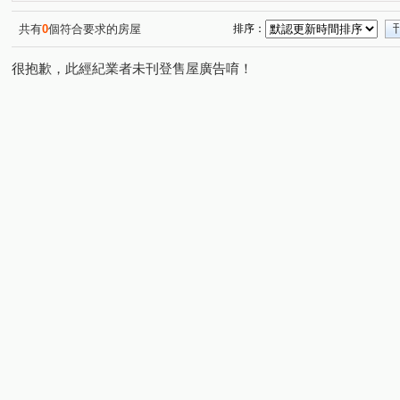
中研首席
國雄中正
Tree101
六荷
文湖苑
(1)
(1)
(1)
(1)
民權敦品
森之林
閱讀歐洲
新墅宇－攬月華廈
(1)
(1)
(1)
(
共有
0
個符合要求的房屋
排序：
康寧天籟
文湖寶翠
大直新貴大廈
永泰皇御
(1)
(1)
(1)
(1)
很抱歉，此經紀業者未刊登售屋廣告唷！
南港花園
名人世界
大湖富邦濱湖特區
超級花
(1)
(1)
(1)
湖國大第大廈
夢想部落格
仁愛尚華大樓
湖盧
(1)
(1)
(1)
(
台北市中山區北安路630巷
康和濱湖
成福龍華
(1)
(1)
(1)
宏泰新象
翔譽之心
基泰御峰
華固名人道
(1)
(1)
(1)
(1)
成功double
中華路二段
麗景
大湖公園家
(1)
(1)
(1)
(1)
財經雙星
捷年新東方
大湖優境
香波堡
(1)
(1)
(1)
(1)
宏泰新象金座
大華湖閱天韻特區
太子東宮
城
(1)
(1)
(1)
陽光水岸大廈
大華瑞光山莊
國賓官邸
遠雄奧
(1)
(1)
(1)
湖山雅緻麗緻區
初羽燦燦
碧湖苑
詠大直
(1)
(1)
(1)
(1)
大杰一院香
長耀哲里
民權東路六段
文德路
(1)
(1)
(17)
(2
南京東路六段
安泰街
新豐街
明水路
陽
(2)
(1)
(4)
(1)
新富街
內湖路二段
成功路五段
康樂街
(2)
(6)
(4)
(1)
康寧路三段
瑞光路
信義路三段
忠孝東路三段
(3)
(3)
(1)
(
詔安街
行善路
文湖街
內湖路三段
經貿
(1)
(2)
(4)
(1)
民生東路五段
樟樹二路
南京東路三段
東湖路
(1)
(2)
(1)
(
大湖山莊街
北安路
成功路四段
東新街
(2)
(1)
(5)
(1)