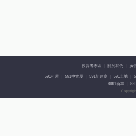
投資者專區
關於我們
廣
591租屋
591中古屋
591新建案
591土地
8891新車
88
Copyrigh