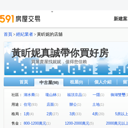
新建案
首頁
經紀業者
黃盺妮的店舖
>
>
黃盺妮真誠帶你買好房
買屋賣屋找妮妮，值得您信賴
首頁
租屋
個人介紹
留
中古屋
(0)
(98)
社區：
湖水裔
瓏山林
福頂京品
一隱
御湖雙璽
(1)
(1)
(1)
(1)
(
遠雄紐約
最大直
美樹
文德好境
馥華城
(1)
(1)
(1)
(3)
用途：
住宅
店面
辦公
土地
(93)
(3)
(1)
(1)
友座新生活
綠華濃
麗湖wynn
史恩莊園
(2)
(1)
(1)
(1)
格局：
1房
2房
3房
4房
5房以
(4)
(27)
(33)
(20)
內湖寓水大廈
璞真水寓
元大之星
名人賞
(1)
(1)
(1)
(1)
長耀GLORY
碧湖君品
童顏別墅
台北星鑽
(1)
(1)
(1)
(1)
售金：
800-1200萬元
1200-2000萬元
2000萬元以
(1)
(5)