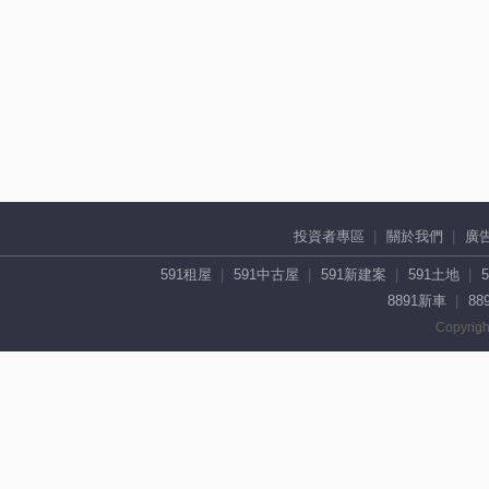
投資者專區
關於我們
廣
591租屋
591中古屋
591新建案
591土地
8891新車
88
Copyrigh