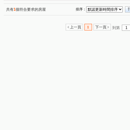
順天謙華
(1)
藍圖講義
雙橡園2279
精銳博
(1)
(1)
(1)
長虹天廈大樓
漢唐盛世
麗富金城
佳茂康朵A
(1)
(1)
(1)
共有
1
個符合要求的房屋
排序：
匯有大贏家
環中東路六段
復興路一段
一心街
(1)
(1)
(1)
(
向上路一段
西榮路
西屯路二段
新生路
(1)
(1)
(2)
(1)
上一頁
1
下一頁
到第
復興路二段
永春東三南路
錦州路
加老東路
(1)
(1)
(1)
(1)
員林大道五段
建國南路一段
太興路
育賢路
(1)
(1)
(1)
(1)
健行路
信義南街
楓樹巷
寶慶街
斗潭路
(1)
(1)
(1)
(1)
(
工學路
北屯路
萬仙街
建成路
馬龍潭路
(1)
(1)
(1)
(1)
(
台灣大道三段
漢口路四段
大里路
逢甲路
(1)
(1)
(1)
(1)
龍城街
丁台路
甲堤六街
(1)
(1)
(1)