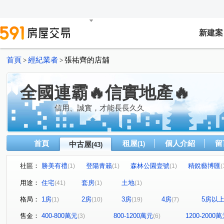
新建案
首頁
經紀業者
張祐齊的店舖
>
>
全國連霸🔥信實地產🔥
信用、誠實，才能長長久久
首頁
租屋
個人介紹
留
中古屋
(1)
(43)
社區：
勝美有禮
登陽青籟
森林公園壹號
精銳藝博匯
(1)
(1)
(1)
(
上河院
昂峰敘詠隆
復新名邸
景棠青山
(1)
(1)
(1)
(1)
用途：
住宅
套房
土地
(41)
(1)
(1)
幸福時光
南苑主人
允將寓見花園
惠宇謙仁
(1)
(1)
(1)
(1)
格局：
1房
2房
3房
4房
5房以
(1)
(10)
(19)
(7)
泉福冠天廈
興大里美
澄亦實築-澄玥
大唯信義
(1)
(1)
(1)
精銳FUN未來
太子莊園
貴地名門
惠宇和樂
(1)
(1)
(1)
(1)
售金：
400-800萬元
800-1200萬元
1200-2000
(3)
(6)