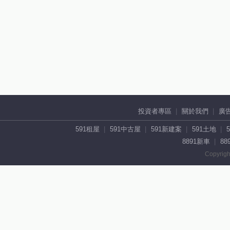
投資者專區
關於我們
廣
591租屋
591中古屋
591新建案
591土地
8891新車
88
Copyrigh