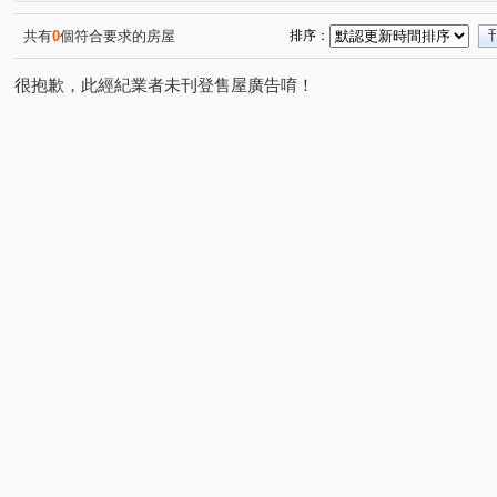
精銳博
台灣隱賦
長虹天廈大樓
漢唐盛世
(1)
(1)
(1)
(1)
佳茂康朵A棟
南極星美墅
匯有大贏家
台中公
(1)
(1)
(1)
共有
0
個符合要求的房屋
排序：
向上路一段
西榮路
西屯路二段
新生路
(1)
(1)
(2)
(1)
很抱歉，此經紀業者未刊登售屋廣告唷！
復興路二段
永春東三南路
錦州路
加老東路
(1)
(1)
(1)
(1)
員林大道五段
建國南路一段
太興路
育賢路
(1)
(1)
(1)
(1)
健行路
信義南街
楓樹巷
寶慶街
斗潭路
(1)
(1)
(1)
(1)
(
工學路
北屯路
萬仙街
建成路
馬龍潭路
(1)
(1)
(1)
(1)
(
台灣大道三段
漢口路四段
大里路
逢甲路
(1)
(1)
(1)
(1)
龍城街
丁台路
甲堤六街
彰南路三段
福
(1)
(1)
(1)
(1)