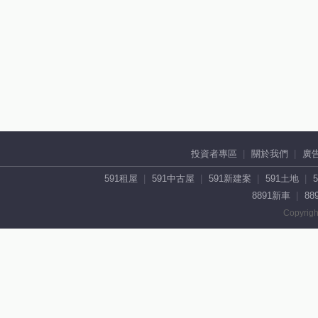
投資者專區
關於我們
廣
591租屋
591中古屋
591新建案
591土地
8891新車
88
Copyrigh