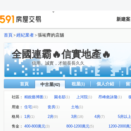
新建案
首頁
經紀業者
張祐齊的店舖
>
>
全國連霸🔥信實地產🔥
信用、誠實，才能長長久久
首頁
租屋
個人介紹
留
中古屋
(1)
(42)
社區：
精銳藝博匯
園名邸
上河院
昂峰敘詠隆
(1)
(1)
(1)
(1)
景棠青山
小松雅築
幸福時光
南苑主人
(1)
(1)
(1)
(1)
用途：
住宅
套房
土地
(40)
(1)
(1)
惠宇謙仁
植幸福
泉福冠天廈
興大里美
(1)
(1)
(1)
(1)
格局：
1房
2房
3房
4房
5房以
(1)
(9)
(18)
(7)
大唯信義
遊川楓
精銳FUN未來
太子莊園
(1)
(1)
(1)
(1)
惠宇和樂
坤聯發工學匯
順天謙華
藍圖講義
(1)
(1)
(1)
(1)
售金：
400-800萬元
800-1200萬元
1200-2000
(3)
(5)