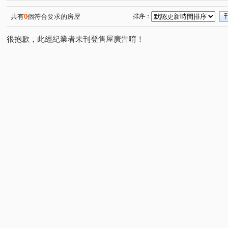
順天謙華
藍圖講義
雙橡園2279
精銳博
(1)
(1)
(1)
(1)
長虹天廈大樓
漢唐盛世
麗富金城
佳茂康朵A
(1)
(1)
(1)
共有
0
個符合要求的房屋
排序：
復興路一段
一心街
忠勇路
向上路一段
(1)
(1)
(1)
(1)
很抱歉，此經紀業者未刊登售屋廣告唷！
西屯路二段
新生路
永隆八街
復興路二段
(2)
(1)
(1)
(1)
錦州路
加老東路
豐富路
員林大道五段
(1)
(1)
(1)
(1)
太興路
育賢路
中興路二段
健行路
信義
(1)
(1)
(3)
(1)
寶慶街
斗潭路
軍福十八路
工學路
北屯
(1)
(1)
(1)
(1)
建成路
馬龍潭路
龍富十路
台灣大道三段
(1)
(1)
(1)
(1)
大里路
逢甲路
中正南街
龍城街
(1)
(1)
(1)
(1)