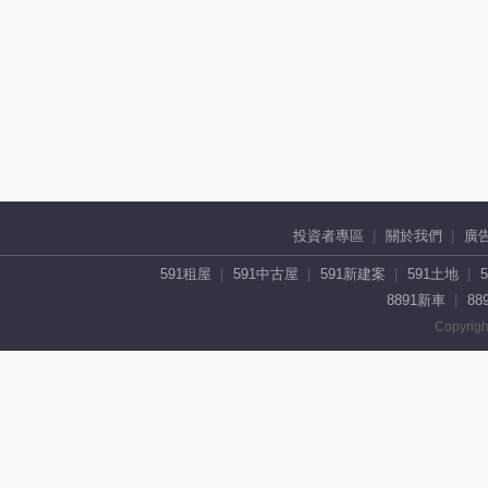
投資者專區
關於我們
廣
591租屋
591中古屋
591新建案
591土地
8891新車
88
Copyrigh