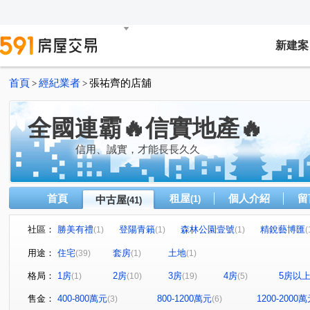
新建案
首頁
經紀業者
張祐齊的店舖
>
>
全國連霸🔥信實地產🔥
信用、誠實，才能長長久久
首頁
租屋
個人介紹
留
中古屋
(1)
(41)
社區：
勝美有禮
登陽青籟
森林公園壹號
精銳藝博匯
(1)
(1)
(1)
(
上河院
昂峰敘詠隆
復新名邸
景棠青山
(1)
(1)
(1)
(1)
用途：
住宅
套房
土地
(39)
(1)
(1)
幸福時光
南苑主人
允將寓見花園
惠宇謙仁
(1)
(1)
(1)
(1)
格局：
1房
2房
3房
4房
5房以
(1)
(10)
(19)
(5)
泉福冠天廈
興大里美
澄亦實築-澄玥
大唯信義
(1)
(1)
(1)
精銳FUN未來
太子莊園
貴地名門
惠宇和樂
(1)
(1)
(1)
(1)
售金：
400-800萬元
800-1200萬元
1200-2000
(3)
(6)