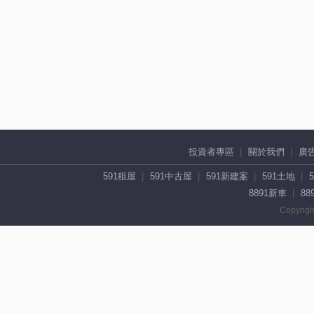
投資者專區
關於我們
廣
591租屋
591中古屋
591新建案
591土地
8891新車
88
Copyrigh