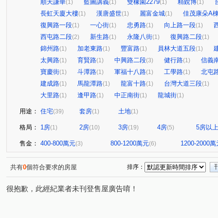
順天謙華
藍圖講義
雙橡園2279
精銳博
(1)
(1)
(1)
(1)
長虹天廈大樓
漢唐盛世
麗富金城
佳茂康朵A
(1)
(1)
(1)
復興路一段
一心街
忠勇路
向上路一段
(1)
(1)
(1)
(1)
西屯路二段
新生路
永隆八街
復興路二段
(2)
(1)
(1)
(1)
錦州路
加老東路
豐富路
員林大道五段
(1)
(1)
(1)
(1)
太興路
育賢路
中興路二段
健行路
信義
(1)
(1)
(3)
(1)
寶慶街
斗潭路
軍福十八路
工學路
北屯
(1)
(1)
(1)
(1)
建成路
馬龍潭路
龍富十路
台灣大道三段
(1)
(1)
(1)
(1)
大里路
逢甲路
中正南街
龍城街
(1)
(1)
(1)
(1)
用途：
住宅
套房
土地
(39)
(1)
(1)
格局：
1房
2房
3房
4房
5房以
(1)
(10)
(19)
(5)
售金：
400-800萬元
800-1200萬元
1200-2000
(3)
(6)
共有
0
個符合要求的房屋
排序：
很抱歉，此經紀業者未刊登售屋廣告唷！