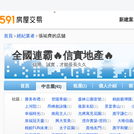
新建案
首頁
經紀業者
張祐齊的店舖
>
>
全國連霸🔥信實地產🔥
信用、誠實，才能長長久久
首頁
租屋
個人介紹
留
中古屋
(1)
(41)
社區：
勝美有禮
登陽青籟
森林公園壹號
精銳藝博匯
(1)
(1)
(1)
(
上河院
昂峰敘詠隆
復新名邸
景棠青山
(1)
(1)
(1)
(1)
幸福時光
南苑主人
允將寓見花園
惠宇謙仁
(1)
(1)
(1)
(1)
泉福冠天廈
興大里美
澄亦實築-澄玥
大唯信義
(1)
(1)
(1)
精銳FUN未來
太子莊園
貴地名門
惠宇和樂
(1)
(1)
(1)
(1)