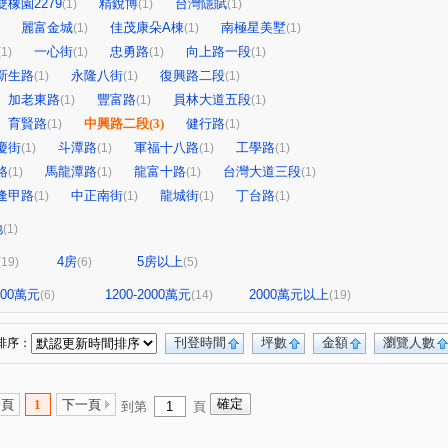
雙橡園2279
精銳博
台灣隱賦
(1)
(1)
(1)
麗富金城
佳茂康朵A棟
南極星美墅
(1)
(1)
(1)
一心街
忠勇路
向上路一段
(1)
(1)
(1)
(1)
新生路
永隆八街
復興路二段
(1)
(1)
(1)
加老東路
豐富路
員林大道五段
(1)
(1)
(1)
育賢路
中興路二段
(3)
健行路
(1)
(1)
慶街
斗潭路
軍福十八路
工學路
(1)
(1)
(1)
(1)
路
馬龍潭路
龍富十路
台灣大道三段
(1)
(1)
(1)
(1)
逢甲路
中正南街
龍城街
丁台路
(1)
(1)
(1)
(1)
地
(1)
4房
5房以上
(19)
(6)
(5)
1200萬元
1200-2000萬元
2000萬元以上
(6)
(14)
(19)
刊登時間
坪數
金額
瀏覽人數
排序：
一頁
1
下一頁
到第
頁