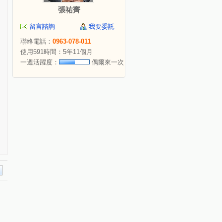
張祐齊
留言諮詢
我要委託
聯絡電話：
0963-078-011
使用591時間：5年11個月
一週活躍度：
偶爾來一次