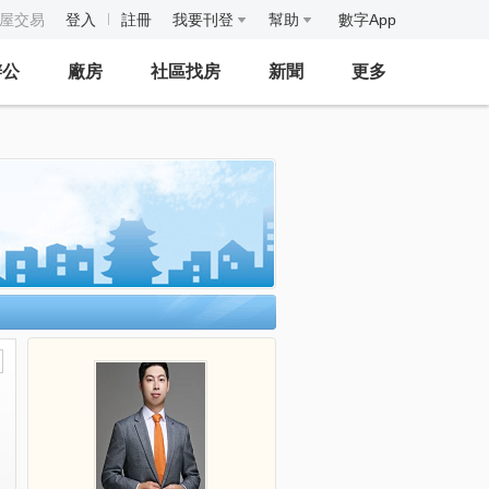
房屋交易
登入
註冊
我要刊登
幫助
數字App
辦公
廠房
社區找房
新聞
更多