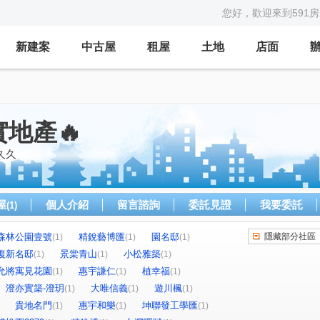
您好，歡迎來到591
新建案
中古屋
租屋
土地
店面
實地產🔥
久久
屋
個人介紹
留言諮詢
委託見證
我要委託
(1)
森林公園壹號
精銳藝博匯
園名邸
隱藏部分社區
(1)
(1)
(1)
復新名邸
景棠青山
小松雅築
(1)
(1)
(1)
允將寓見花園
惠宇謙仁
植幸福
(1)
(1)
(1)
澄亦實築-澄玥
大唯信義
遊川楓
(1)
(1)
(1)
貴地名門
惠宇和樂
坤聯發工學匯
(1)
(1)
(1)