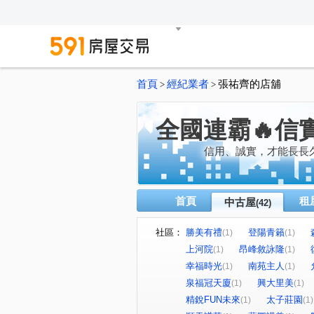
首頁
經紀業者
張祐齊的店舖
>
>
全國連霸🔥信
信用、誠實，才能長長
首頁
租
中古屋
(42)
社區：
勝美有禮
登陽青籟
(1)
(1)
上河院
昂峰敘詠隆
(1)
(1)
幸福時光
南苑主人
(1)
(1)
泉福冠天廈
興大里美
(1)
(1)
精銳FUN未來
太子莊園
(1)
(1)