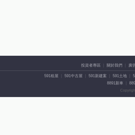
投資者專區
關於我們
廣
591租屋
591中古屋
591新建案
591土地
8891新車
88
Copyrigh