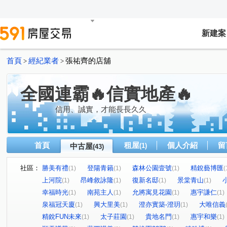
新建案
首頁
經紀業者
張祐齊的店舖
>
>
全國連霸🔥信實地產🔥
信用、誠實，才能長長久久
首頁
租屋
個人介紹
留
中古屋
(1)
(43)
社區：
勝美有禮
登陽青籟
森林公園壹號
精銳藝博匯
(1)
(1)
(1)
(
上河院
昂峰敘詠隆
復新名邸
景棠青山
(1)
(1)
(1)
(1)
幸福時光
南苑主人
允將寓見花園
惠宇謙仁
(1)
(1)
(1)
(1)
泉福冠天廈
興大里美
澄亦實築-澄玥
大唯信義
(1)
(1)
(1)
精銳FUN未來
太子莊園
貴地名門
惠宇和樂
(1)
(1)
(1)
(1)