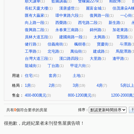
順天謙華
藍圖講義
雙橡園2279
精銳博
(1)
(1)
(1)
(1)
長虹天廈大樓
漢唐盛世
麗富金城
佳茂康朵A
(1)
(1)
(1)
匯有大贏家
環中東路六段
復興路一段
一心街
(1)
(1)
(1)
(
向上路一段
西榮路
西屯路二段
新生路
(1)
(1)
(2)
(1)
復興路二段
永春東三南路
錦州路
加老東路
(1)
(1)
(1)
(1)
員林大道五段
建國南路一段
太興路
育賢路
(1)
(1)
(1)
(1)
健行路
信義南街
楓樹巷
寶慶街
斗潭路
(1)
(1)
(1)
(1)
(
工學路
北屯路
萬仙街
建成路
馬龍潭路
(1)
(1)
(1)
(1)
(
台灣大道三段
漢口路四段
大里路
逢甲路
(1)
(1)
(1)
(1)
龍城街
丁台路
甲堤六街
(1)
(1)
(1)
用途：
住宅
套房
土地
(41)
(1)
(1)
格局：
1房
2房
3房
4房
5房以
(1)
(10)
(19)
(7)
售金：
400-800萬元
800-1200萬元
1200-2000
(3)
(6)
共有
0
個符合要求的房屋
排序：
很抱歉，此經紀業者未刊登售屋廣告唷！