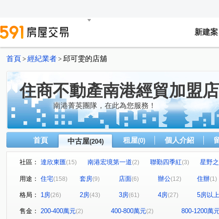
新建案
首頁
經紀業者
邱可雯的店舖
>
>
住商不動產南港經貿加盟店
南港菁英團隊，在此為您服務！
首頁
租屋
個人介紹
中古屋
(0)
(204)
社區：
達欣東匯
南港宏境第一道
聯勤四季紅
星野之
(15)
(2)
(3)
雙湖京華大樓
中研首席
文湖寶翠
華固天匯
(3)
(7)
(1)
(3)
用途：
住宅
套房
店面
辦公
住辦
(158)
(9)
(6)
(12)
(1)
湯泉一號
白雲山莊
潤泰陽光天廈
世貿內閣大
(6)
(1)
(4)
格局：
1房
2房
3房
4房
5房以
(26)
(43)
(61)
(27)
榮星花園.龍江路.五常街.民權東路三段
當代1號院
(1)
(1)
力麒村上搖滾區
翔譽之心
香朵
東方晶華
(2)
(1)
(2)
(1)
售金：
200-400萬元
400-800萬元
800-1200萬
(2)
(2)