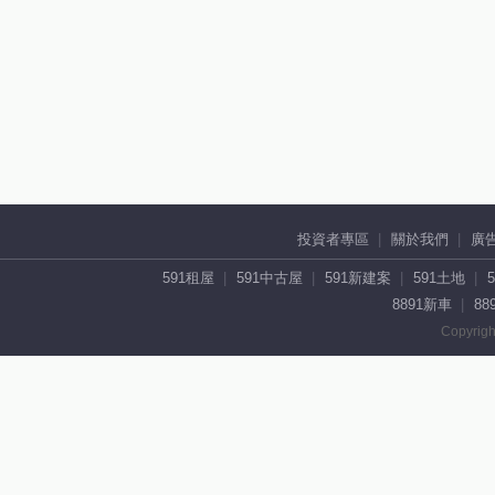
投資者專區
關於我們
廣
591租屋
591中古屋
591新建案
591土地
8891新車
88
Copyrigh