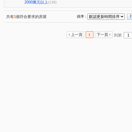
鉑金苑
潤泰陽光四季
世紀風情
陽光水岸大廈
(1)
(2)
(1)
(
2000萬元以上
(138)
佳人佳園
世界心大樓
健弘新世界牛津
美麗山
(2)
(1)
(1)
萬世OK
星野之森-D區
台北晶麒
水岸雙星
(1)
(3)
(1)
(6)
共有
1
個符合要求的房屋
排序：
Twin park
德杰羽森
權立方
大同璽苑
新
(2)
(3)
(2)
(1)
寶徠花園廣場
新台五路二段238巷88號
台北時代廣
(1)
(1)
上一頁
1
下一頁
到第
昌潤舊莊街一段華廈
信義富境
南港軟體工業園區二
(2)
(1)
橫科路52巷14弄3號
慕山海
宏國大鎮
潤泰東
(1)
(1)
(1)
東本木
德杰羽森
皇翔御琚
台北長堤大廈
(9)
(1)
(1)
(1)
貴族名門三期
鑽石名門
夢想社區五期-嘉年華學校
(1)
(9)
(1
樟樹一路135巷20號
巴賽隆納
風範大樓
風雅
(1)
(1)
(1)
(2
京華大廈
(1)
名峰天下
重陽路
環港街
港東
(1)
(11)
(1)
新台五路二段
成功路三段
福山街
文湖街
(8)
(3)
(7)
(1)
八德路四段
研究院路三段
東勢街
民族六街
(6)
(6)
(1)
(1)
龍安路
中山路
松德路
研究院路二段
龍
(6)
(1)
(1)
(3)
立功街
南港路二段
興中路
松河街
興華
(1)
(2)
(1)
(2)
潭美街
福德一路
向陽路
中正路
福德路
(1)
(1)
(6)
(1)
(
圓通路
樟樹二路
舊莊街一段
水源路二段
(1)
(1)
(4)
(2)
長江街
暖暖街
經園街
蘆竹街
新烏路二
(1)
(1)
(6)
(1)
虎林街
天母西路
武隆街
信義路五段
植
(1)
(2)
(3)
(1)