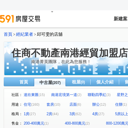
新建案
首頁
經紀業者
邱可雯的店舖
>
>
住商不動產南港經貿加盟店
南港菁英團隊，在此為您服務！
首頁
租屋
個人介紹
中古屋
(0)
(207)
社區：
達欣東匯
南港宏境第一道
聯勤四季紅
星野之
(15)
(2)
(3)
雙湖京華大樓
中研首席
文湖寶翠
翔譽101大
(4)
(7)
(1)
用途：
住宅
套房
店面
辦公
住辦
(160)
(10)
(6)
(12)
(1)
白雲山莊
潤泰陽光天廈
世貿內閣大樓
中研新
(1)
(4)
(1)
格局：
1房
2房
3房
4房
5房以
(27)
(44)
(62)
(27)
榮星花園.龍江路.五常街.民權東路三段
當代1號院
(1)
(1)
力麒村上搖滾區
翔譽之心
香朵
華固天匯
(2)
(1)
(2)
(3)
售金：
200-400萬元
400-800萬元
800-1200萬
(1)
(2)