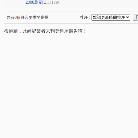
頂好大廈(忠孝東路)
鉑金苑
潤泰陽光四季
世
(1)
(1)
(2)
2000萬元以上
(139)
陽光水岸大廈
大智雲集
佳人佳園
世界心大樓
(2)
(4)
(2)
(
美麗山林-別墅區
萬世OK
星野之森-D區
台北
(2)
(1)
(3)
共有
0
個符合要求的房屋
排序：
燕湖庭
Twin park
德杰羽森
權立方
大同
(1)
(2)
(3)
(2)
很抱歉，此經紀業者未刊登售屋廣告唷！
寶徠花園廣場
新台五路二段238巷88號
台北時代廣
(1)
(1)
昌潤舊莊街一段華廈
信義富境
南港軟體工業園區二
(2)
(2)
橫科路52巷14弄3號
慕山海
宏國大鎮
潤泰東
(1)
(1)
(1)
東本木
德杰羽森
皇翔御琚
台北長堤大廈
(9)
(1)
(1)
(1)
貴族名門三期
鑽石名門
夢想社區五期-嘉年華學校
(1)
(9)
(1
樟樹一路135巷20號
巴賽隆納
風範大樓
風雅
(1)
(1)
(1)
(2
京華大廈
名峰天下
健弘新世界劍橋特區
重陽
(1)
(1)
(2)
園區街
新台五路二段
成功路三段
福山街
(6)
(8)
(4)
(7)
八德路四段
研究院路三段
東勢街
民族六街
(6)
(6)
(1)
(1)
龍安路
中山路
松德路
研究院路二段
龍
(6)
(1)
(1)
(3)
立功街
南港路二段
興中路
松河街
興華
(1)
(2)
(1)
(2)
忠孝東路四段
潭美街
福德一路
向陽路
(1)
(1)
(1)
(6)
林森街
圓通路
樟樹二路
舊莊街一段
水
(1)
(1)
(3)
(4)
康定路
長江街
暖暖街
經園街
蘆竹街
(1)
(1)
(1)
(6)
(1)
興南街
虎林街
天母西路
武隆街
信義路
(3)
(1)
(2)
(3)