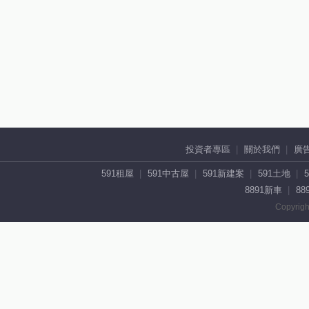
投資者專區
關於我們
廣
591租屋
591中古屋
591新建案
591土地
8891新車
88
Copyrigh