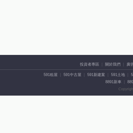
投資者專區
關於我們
廣
591租屋
591中古屋
591新建案
591土地
8891新車
88
Copyrigh