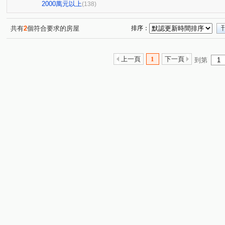
頂好大廈(忠孝東路)
鉑金苑
潤泰陽光四季
世
(1)
(1)
(2)
2000萬元以上
(138)
陽光水岸大廈
大智雲集
佳人佳園
世界心大樓
(2)
(4)
(2)
(
美麗山林-別墅區
萬世OK
星野之森-D區
台北
(2)
(1)
(3)
共有
2
個符合要求的房屋
排序：
燕湖庭
Twin park
德杰羽森
權立方
大同
(1)
(2)
(3)
(2)
寶徠花園廣場
新台五路二段238巷88號
台北時代廣
(1)
(1)
上一頁
1
下一頁
到第
昌潤舊莊街一段華廈
信義富境
南港軟體工業園區二
(2)
(2)
橫科路52巷14弄3號
慕山海
宏國大鎮
潤泰東
(1)
(1)
(1)
東本木
德杰羽森
皇翔御琚
台北長堤大廈
(9)
(1)
(1)
(2)
貴族名門三期
鑽石名門
夢想社區五期-嘉年華學校
(1)
(9)
(1
樟樹一路135巷20號
巴賽隆納
風範大樓
風雅
(1)
(1)
(1)
(2
京華大廈
名峰天下
健弘新世界劍橋特區
重陽
(1)
(1)
(2)
園區街
新台五路二段
成功路三段
福山街
(5)
(8)
(4)
(7)
八德路四段
研究院路三段
東勢街
民族六街
(6)
(6)
(1)
(1)
龍安路
中山路
松德路
研究院路二段
龍
(6)
(1)
(1)
(3)
立功街
南港路二段
興中路
松河街
興華
(1)
(2)
(1)
(2)
忠孝東路四段
潭美街
福德一路
向陽路
(1)
(1)
(1)
(6)
林森街
圓通路
樟樹二路
舊莊街一段
水
(1)
(1)
(3)
(4)
康定路
長江街
暖暖街
經園街
蘆竹街
(1)
(1)
(1)
(6)
(1)
興南街
虎林街
天母西路
武隆街
信義路
(3)
(1)
(2)
(3)