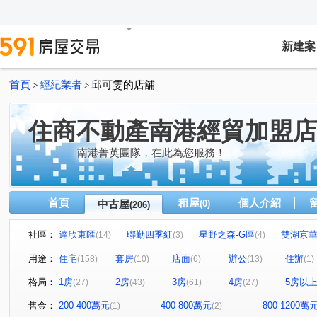
新建案
首頁
經紀業者
邱可雯的店舖
>
>
住商不動產南港經貿加盟店
南港菁英團隊，在此為您服務！
首頁
租屋
個人介紹
中古屋
(0)
(206)
社區：
達欣東匯
聯勤四季紅
星野之森-G區
雙湖京
(14)
(3)
(4)
文湖寶翠
南港宏境第一道
翔譽101大樓
湯泉
(1)
(1)
(6)
用途：
住宅
套房
店面
辦公
住辦
(158)
(10)
(6)
(13)
(1)
潤泰陽光天廈
世貿內閣大樓
中研新村B區
(4)
(1)
(3)
格局：
1房
2房
3房
4房
5房以
(27)
(43)
(61)
(27)
榮星花園.龍江路.五常街.民權東路三段
當代1號院
(1)
(1)
力麒村上搖滾區
(2)
翔譽之心
香朵
華固天匯
(1)
(2)
(3)
售金：
200-400萬元
400-800萬元
800-1200萬
(1)
(2)