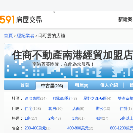
新建案
首頁
經紀業者
邱可雯的店舖
>
>
住商不動產南港經貿加盟店
南港菁英團隊，在此為您服務！
首頁
租屋
個人介紹
中古屋
(0)
(206)
社區：
達欣東匯
聯勤四季紅
星野之森-G區
雙湖京
(14)
(3)
(4)
文湖寶翠
南港宏境第一道
翔譽101大樓
湯泉
(1)
(1)
(6)
用途：
住宅
套房
店面
辦公
住辦
(158)
(10)
(6)
(13)
(1)
潤泰陽光天廈
世貿內閣大樓
中研新村B區
(4)
(1)
(3)
格局：
1房
2房
3房
4房
5房以
(27)
(43)
(61)
(27)
榮星花園.龍江路.五常街.民權東路三段
當代1號院
(1)
(1)
力麒村上搖滾區
翔譽之心
香朵
華固天匯
(2)
(1)
(2)
(3)
售金：
200-400萬元
400-800萬元
800-1200萬
(1)
(2)