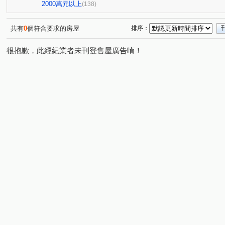
頂好大廈(忠孝東路)
鉑金苑
潤泰陽光四季
世
(1)
(1)
(2)
2000萬元以上
(138)
陽光水岸大廈
大智雲集
佳人佳園
世界心大樓
(2)
(4)
(2)
(
美麗山林-別墅區
萬世OK
星野之森-D區
台北
(2)
(1)
(3)
共有
0
個符合要求的房屋
排序：
燕湖庭
Twin park
德杰羽森
權立方
大同
(1)
(2)
(3)
(2)
很抱歉，此經紀業者未刊登售屋廣告唷！
寶徠花園廣場
新台五路二段238巷88號
台北時代廣
(1)
(1)
昌潤舊莊街一段華廈
信義富境
南港軟體工業園區二
(2)
(2)
橫科路52巷14弄3號
慕山海
宏國大鎮
潤泰東
(1)
(1)
(1)
東本木
德杰羽森
皇翔御琚
台北長堤大廈
(9)
(1)
(1)
(2)
貴族名門三期
鑽石名門
夢想社區五期-嘉年華學校
(1)
(9)
(1
樟樹一路135巷20號
巴賽隆納
風範大樓
風雅
(1)
(1)
(1)
(2
京華大廈
名峰天下
健弘新世界劍橋特區
重陽
(1)
(1)
(2)
園區街
新台五路二段
成功路三段
福山街
(5)
(8)
(4)
(7)
八德路四段
研究院路三段
東勢街
民族六街
(6)
(6)
(1)
(1)
龍安路
中山路
松德路
研究院路二段
龍
(6)
(1)
(1)
(3)
立功街
南港路二段
興中路
松河街
興華
(1)
(2)
(1)
(2)
忠孝東路四段
潭美街
福德一路
向陽路
(1)
(1)
(1)
(6)
林森街
圓通路
樟樹二路
舊莊街一段
水
(1)
(1)
(3)
(4)
康定路
長江街
暖暖街
經園街
蘆竹街
(1)
(1)
(1)
(6)
(1)
興南街
虎林街
天母西路
武隆街
信義路
(3)
(1)
(2)
(3)