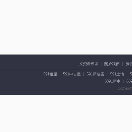
投資者專區
關於我們
廣
591租屋
591中古屋
591新建案
591土地
8891新車
88
Copyrigh