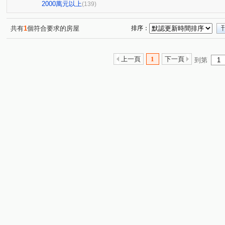
東方晶華
頂好大廈(忠孝東路)
鉑金苑
潤泰陽
(1)
(1)
(1)
2000萬元以上
(139)
陽光水岸大廈
大智雲集
佳人佳園
世界心大樓
(2)
(4)
(2)
(
美麗山林-別墅區
萬世OK
星野之森-D區
台北
(2)
(1)
(3)
共有
1
個符合要求的房屋
排序：
燕湖庭
Twin park
德杰羽森
權立方
大同
(1)
(2)
(3)
(2)
寶徠花園廣場
新台五路二段238巷88號
台北時代廣
(1)
(1)
上一頁
1
下一頁
到第
昌潤舊莊街一段華廈
信義富境
南港軟體工業園區二
(2)
(1)
橫科路52巷14弄3號
慕山海
宏國大鎮
潤泰東
(1)
(1)
(1)
東本木
德杰羽森
皇翔御琚
台北長堤大廈
(9)
(1)
(1)
(1)
貴族名門三期
鑽石名門
夢想社區五期-嘉年華學校
(1)
(9)
(1
樟樹一路135巷20號
巴賽隆納
風範大樓
風雅
(1)
(1)
(1)
(2
京華大廈
名峰天下
重陽路
環港街
港東
(1)
(1)
(11)
(1)
新台五路二段
成功路三段
福山街
文湖街
(1)
(9)
(4)
(7)
八德路四段
研究院路三段
東勢街
民族六街
(6)
(6)
(1)
(1)
龍安路
翠峰街
中山路
松德路
研究院路
(6)
(2)
(1)
(1)
民族西路
立功街
南港路二段
興中路
松
(1)
(1)
(2)
(1)
忠孝東路四段
潭美街
福德一路
向陽路
(1)
(1)
(1)
(6)
林森街
圓通路
樟樹二路
舊莊街一段
水
(1)
(1)
(1)
(4)
康定路
長江街
暖暖街
經園街
蘆竹街
(1)
(1)
(1)
(6)
(1)
興南街
虎林街
天母西路
武隆街
信義路
(3)
(1)
(2)
(3)