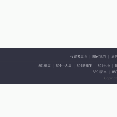
投資者專區
關於我們
廣
591租屋
591中古屋
591新建案
591土地
8891新車
88
Copyrigh