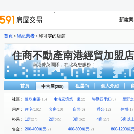
新建案
首頁
經紀業者
邱可雯的店舖
>
>
住商不動產南港經貿加盟店
南港菁英團隊，在此為您服務！
首頁
租屋
個人介紹
中古屋
(0)
(208)
社區：
達欣東匯
南港宏境第一道
聯勤四季紅
星野之
(15)
(2)
(3)
雙湖京華大樓
中研首席
文湖寶翠
華固天匯
(4)
(7)
(1)
(3)
用途：
住宅
套房
店面
辦公
住辦
(161)
(10)
(6)
(12)
(1)
湯泉一號
白雲山莊
潤泰陽光天廈
伯爵山莊一
(6)
(1)
(4)
格局：
1房
2房
3房
4房
5房以
(27)
(45)
(62)
(27)
中研新村B區
星野之森-B區
榮星花園.龍江路.五常街
(3)
(1)
當代1號院
如意巧築大樓
力麒村上搖滾區
翔譽
(1)
(1)
(2)
售金：
200-400萬元
400-800萬元
800-1200萬
(2)
(2)