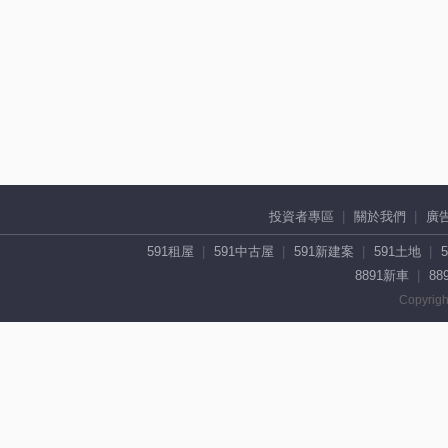
投資者專區
關於我們
廣
591租屋
591中古屋
591新建案
591土地
8891新車
88
Copyrigh