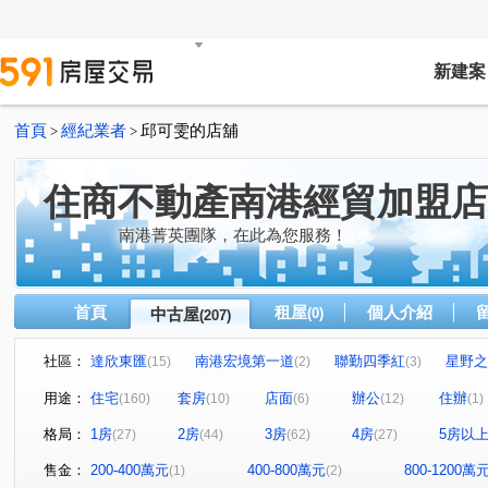
新建案
首頁
經紀業者
邱可雯的店舖
>
>
住商不動產南港經貿加盟店
南港菁英團隊，在此為您服務！
首頁
租屋
個人介紹
中古屋
(0)
(207)
社區：
達欣東匯
南港宏境第一道
聯勤四季紅
星野之
(15)
(2)
(3)
雙湖京華大樓
中研首席
文湖寶翠
翔譽101大
(4)
(7)
(1)
用途：
住宅
套房
店面
辦公
住辦
(160)
(10)
(6)
(12)
(1)
白雲山莊
潤泰陽光天廈
世貿內閣大樓
中研新
(1)
(4)
(1)
格局：
1房
2房
3房
4房
5房以
(27)
(44)
(62)
(27)
榮星花園.龍江路.五常街.民權東路三段
當代1號院
(1)
(1)
力麒村上搖滾區
翔譽之心
香朵
華固天匯
(2)
(1)
(2)
(3)
售金：
200-400萬元
400-800萬元
800-1200萬
(1)
(2)