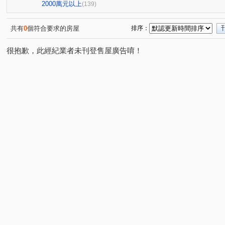
頂好大廈(忠孝東路)
鉑金苑
潤泰陽光四季
世
(1)
(1)
(2)
2000萬元以上
(139)
陽光水岸大廈
大智雲集
佳人佳園
世界心大樓
(2)
(4)
(2)
(
美麗山林-別墅區
萬世OK
星野之森-D區
台北
(2)
(1)
(3)
共有
0
個符合要求的房屋
排序：
燕湖庭
Twin park
德杰羽森
權立方
大同
(1)
(2)
(3)
(2)
很抱歉，此經紀業者未刊登售屋廣告唷！
寶徠花園廣場
新台五路二段238巷88號
台北時代廣
(1)
(1)
昌潤舊莊街一段華廈
信義富境
南港軟體工業園區二
(2)
(2)
橫科路52巷14弄3號
慕山海
宏國大鎮
潤泰東
(1)
(1)
(1)
東本木
德杰羽森
皇翔御琚
台北長堤大廈
(9)
(1)
(1)
(1)
貴族名門三期
鑽石名門
夢想社區五期-嘉年華學校
(1)
(9)
(1
樟樹一路135巷20號
巴賽隆納
風範大樓
風雅
(1)
(1)
(1)
(2
京華大廈
名峰天下
健弘新世界劍橋特區
重陽
(1)
(1)
(2)
園區街
新台五路二段
成功路三段
福山街
(6)
(8)
(4)
(7)
八德路四段
研究院路三段
東勢街
民族六街
(6)
(6)
(1)
(1)
龍安路
中山路
松德路
研究院路二段
龍
(6)
(1)
(1)
(3)
立功街
南港路二段
興中路
松河街
興華
(1)
(2)
(1)
(2)
忠孝東路四段
潭美街
福德一路
向陽路
(1)
(1)
(1)
(6)
林森街
圓通路
樟樹二路
舊莊街一段
水
(1)
(1)
(3)
(4)
康定路
長江街
暖暖街
經園街
蘆竹街
(1)
(1)
(1)
(6)
(1)
興南街
虎林街
天母西路
武隆街
信義路
(3)
(1)
(2)
(3)