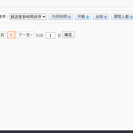
苑
潤泰陽光四季
世紀風情
(1)
(2)
(1)
佳人佳園
世界心大樓
健弘新世界牛津
(2)
(1)
(1)
星野之森-D區
台北晶麒
水岸雙星
1)
(3)
(1)
(6)
刊登時間
坪數
金額
瀏覽人數
排序：
杰羽森
權立方
大同璽苑
新天鵝堡
(3)
(2)
(1)
(3)
238巷88號
台北時代廣場
(1)
(2)
一頁
1
下一頁
到第
頁
富境
南港軟體工業園區二期
(1)
(1)
海
宏國大鎮
潤泰東方麗池
民生社區
(1)
(1)
(5)
(1)
翔御琚
台北長堤大廈
東方黎明
(1)
(1)
(1)
夢想社區五期-嘉年華學校
(1)
隆納
風範大樓
風雅
長虹大鎮C區
(1)
(1)
(2)
(2)
健弘新世界劍橋特區
重陽路
港東街
(1)
(11)
(15)
成功路三段
福山街
文湖街
(4)
(7)
(1)
(6)
東勢街
民族六街
啟明街
(1)
(1)
(1)
路
研究院路二段
龍江路
民族西路
(1)
(3)
(1)
(1)
興中路
松河街
興華路
經貿二路
(1)
(2)
(2)
(15)
福德一路
向陽路
中正路
福德路
(1)
(6)
(1)
(2)
二路
舊莊街一段
水源路二段
中興路
(2)
(4)
(2)
(1)
街
經園街
蘆竹街
新烏路二段
(1)
(6)
(1)
(1)
西路
武隆街
信義路五段
植福路
(2)
(3)
(1)
(2)