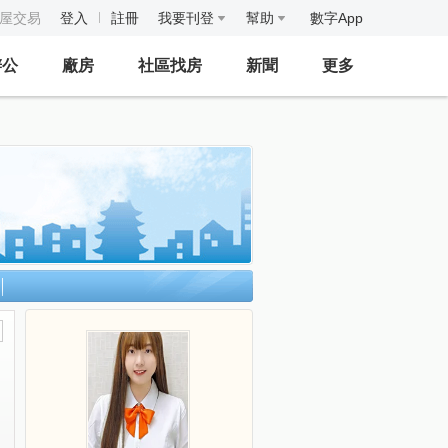
房屋交易
登入
註冊
我要刊登
幫助
數字App
辦公
廠房
社區找房
新聞
更多