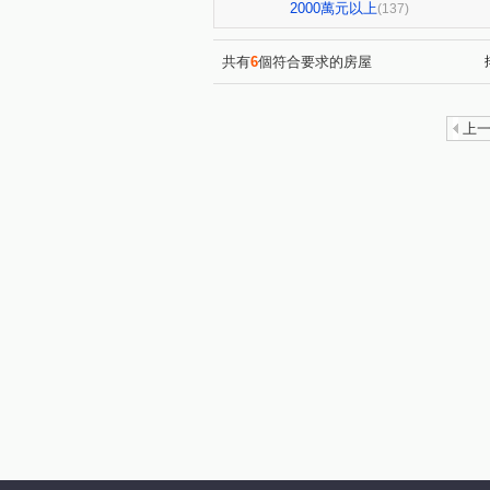
頂好大廈(忠孝東路)
鉑金
(1)
2000萬元以上
(137)
陽光水岸大廈
大智雲集
(2)
(4)
美麗山林-別墅區
萬世OK
(2)
(
共有
6
個符合要求的房屋
燕湖庭
Twin park
德
(1)
(2)
寶徠花園廣場
新台五路二段
(1)
上
昌潤舊莊街一段華廈
信義
(2)
橫科路52巷14弄3號
慕山
(1)
東本木
德杰羽森
皇
(9)
(1)
貴族名門三期
鑽石名門
(1)
(9)
樟樹一路135巷20號
巴賽
(1)
京華大廈
名峰天下
(1)
(1)
園區街
新台五路二段
(6)
(8)
八德路四段
研究院路三段
(6)
龍安路
中山路
松德
(6)
(1)
立功街
南港路二段
(1)
(2)
忠孝東路四段
潭美街
(1)
(1)
林森街
圓通路
樟樹
(1)
(1)
康定路
長江街
暖暖
(1)
(1)
興南街
虎林街
天母
(3)
(1)