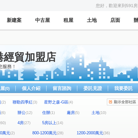
您好，歡迎來到591
新建案
中古屋
租屋
土地
店面
港經貿加盟店
您服務！
租屋
個人介紹
留言諮詢
委託見證
我要委託
(0)
道
聯勤四季紅
星野之森-G區
顯示全部社區
(2)
(3)
(4)
文湖寶翠
翔譽101大樓
湯泉一號
(1)
(6)
(6)
面
辦公
住辦
廠房
土地
(6)
(12)
(1)
(5)
(10)
世貿內閣大樓
中研新村B區
(1)
(3)
4房
5房以上
(60)
(27)
(14)
東路三段
當代1號院
如意巧築大樓
(1)
(1)
(1)
香朵
華固天匯
東方晶華
(1)
(2)
(2)
(1)
800萬元
800-1200萬元
1200-2000萬元
(2)
(28)
(36)