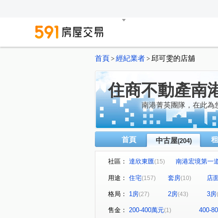
首頁
經紀業者
邱可雯的店舖
>
>
住商不動產南
南港菁英團隊，在此為
首頁
中古屋
(204)
社區：
達欣東匯
南港宏境第一
(15)
雙湖京華大樓
中研首席
(4)
(7)
用途：
住宅
套房
店
(157)
(10)
白雲山莊
潤泰陽光天廈
(1)
(4)
格局：
1房
2房
3房
(27)
(43)
榮星花園.龍江路.五常街.民權
力麒村上搖滾區
翔譽之心
(2)
售金：
200-400萬元
400-
(1)