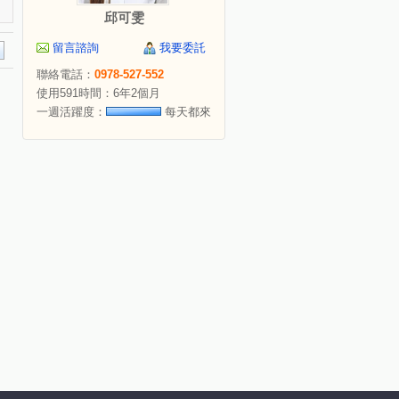
邱可雯
留言諮詢
我要委託
聯絡電話：
0978-527-552
使用591時間：6年2個月
一週活躍度：
每天都來