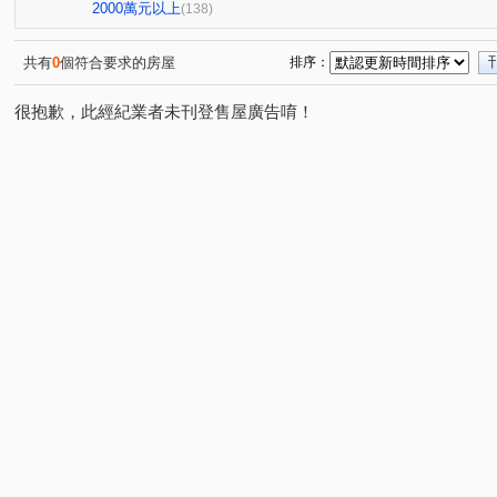
鉑金苑
潤泰陽光四季
世紀風情
陽光水岸大廈
(1)
(2)
(1)
(
2000萬元以上
(138)
佳人佳園
世界心大樓
健弘新世界牛津
美麗山
(2)
(1)
(1)
萬世OK
星野之森-D區
台北晶麒
水岸雙星
(1)
(3)
(1)
(6)
共有
0
個符合要求的房屋
排序：
Twin park
德杰羽森
權立方
大同璽苑
新
(2)
(3)
(2)
(1)
很抱歉，此經紀業者未刊登售屋廣告唷！
寶徠花園廣場
新台五路二段238巷88號
台北時代廣
(1)
(1)
昌潤舊莊街一段華廈
信義富境
南港軟體工業園區二
(2)
(1)
橫科路52巷14弄3號
慕山海
宏國大鎮
潤泰東
(1)
(1)
(1)
東本木
德杰羽森
皇翔御琚
台北長堤大廈
(9)
(1)
(1)
(1)
貴族名門三期
鑽石名門
夢想社區五期-嘉年華學校
(1)
(9)
(1
樟樹一路135巷20號
巴賽隆納
風範大樓
風雅
(1)
(1)
(1)
(2
京華大廈
名峰天下
重陽路
環港街
港東
(1)
(1)
(11)
(1)
新台五路二段
成功路三段
福山街
文湖街
(8)
(3)
(7)
(1)
八德路四段
研究院路三段
東勢街
民族六街
(6)
(6)
(1)
(1)
龍安路
中山路
松德路
研究院路二段
龍
(6)
(1)
(1)
(3)
立功街
南港路二段
興中路
松河街
興華
(1)
(2)
(1)
(2)
潭美街
福德一路
向陽路
中正路
福德路
(1)
(1)
(6)
(1)
(
圓通路
樟樹二路
舊莊街一段
水源路二段
(1)
(1)
(4)
(2)
長江街
暖暖街
經園街
蘆竹街
新烏路二
(1)
(1)
(6)
(1)
虎林街
天母西路
武隆街
信義路五段
植
(1)
(2)
(3)
(1)