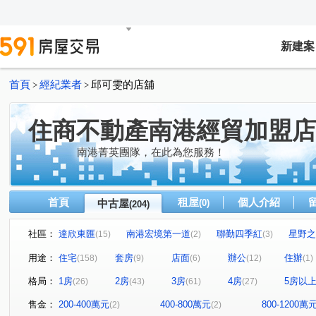
新建案
首頁
經紀業者
邱可雯的店舖
>
>
住商不動產南港經貿加盟店
南港菁英團隊，在此為您服務！
首頁
租屋
個人介紹
中古屋
(0)
(204)
社區：
達欣東匯
南港宏境第一道
聯勤四季紅
星野之
(15)
(2)
(3)
雙湖京華大樓
中研首席
文湖寶翠
華固天匯
(3)
(7)
(1)
(3)
用途：
住宅
套房
店面
辦公
住辦
(158)
(9)
(6)
(12)
(1)
湯泉一號
白雲山莊
潤泰陽光天廈
世貿內閣大
(6)
(1)
(4)
格局：
1房
2房
3房
4房
5房以
(26)
(43)
(61)
(27)
榮星花園.龍江路.五常街.民權東路三段
當代1號院
(1)
(1)
力麒村上搖滾區
翔譽之心
香朵
東方晶華
(2)
(1)
(2)
(1)
售金：
200-400萬元
400-800萬元
800-1200萬
(2)
(2)