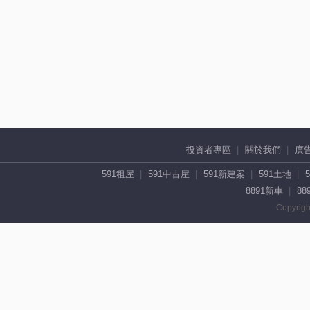
投資者專區
關於我們
廣
591租屋
591中古屋
591新建案
591土地
8891新車
88
Copyrigh