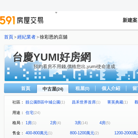
新建案
首頁
經紀業者
徐彩恩的店舖
>
>
台慶YUMI好房網
預約看房不用錢,價格您出,yumi使命達成
首頁
租屋
個人介紹
留
中古屋
(0)
(24)
社區：
靚公園B區中城公園
昌禾世界首席
菁英典藏
(1)
(1)
(1)
活力館
富宇擎天
元邦大國
華清社區
家
(1)
(1)
(1)
(1)
用途：
住宅
(24)
富貴人家
梅竹山莊
城市光譜
國泰禾
椰
(1)
(1)
(1)
(1)
格局：
1房
2房
3房
4房
(1)
(4)
(14)
(5)
原風景
昌禾世界島
春福春樹
合新璞遇
(1)
(1)
(1)
(1)
慈祥路
長春街
龍山東路
金山二十三街
(1)
(2)
(1)
(1)
售金：
400-800萬元
800-1200萬元
1200-2000
(1)
(2)