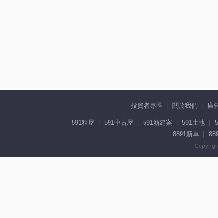
投資者專區
關於我們
廣
591租屋
591中古屋
591新建案
591土地
8891新車
88
Copyrigh