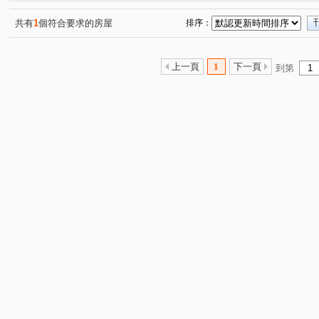
光復路一段
自強六街
寶山路二段
長春路三段
(2)
(1)
(1)
(
新莊街
介壽路
(1)
安康街
龍山西路
寶山路
(1)
(1)
(1)
(
共有
1
個符合要求的房屋
排序：
華安街
東興路
東興路一段
(1)
(1)
(1)
上一頁
1
下一頁
到第