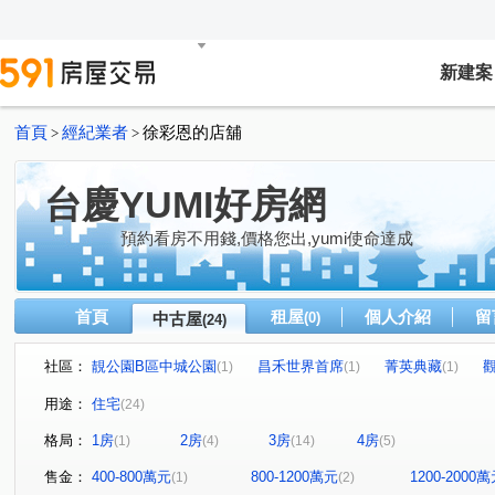
新建案
首頁
經紀業者
徐彩恩的店舖
>
>
台慶YUMI好房網
預約看房不用錢,價格您出,yumi使命達成
首頁
租屋
個人介紹
留
中古屋
(0)
(24)
社區：
靚公園B區中城公園
昌禾世界首席
菁英典藏
(1)
(1)
(1)
活力館
富宇擎天
元邦大國
華清社區
家
(1)
(1)
(1)
(1)
用途：
住宅
(24)
富貴人家
梅竹山莊
城市光譜
國泰禾
椰
(1)
(1)
(1)
(1)
格局：
1房
2房
3房
4房
(1)
(4)
(14)
(5)
原風景
昌禾世界島
春福春樹
合新璞遇
(1)
(1)
(1)
(1)
慈祥路
長春街
龍山東路
金山二十三街
(1)
(2)
(1)
(1)
售金：
400-800萬元
800-1200萬元
1200-2000
(1)
(2)