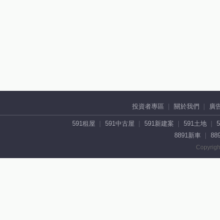
投資者專區
關於我們
廣
591租屋
591中古屋
591新建案
591土地
8891新車
88
Copyrigh