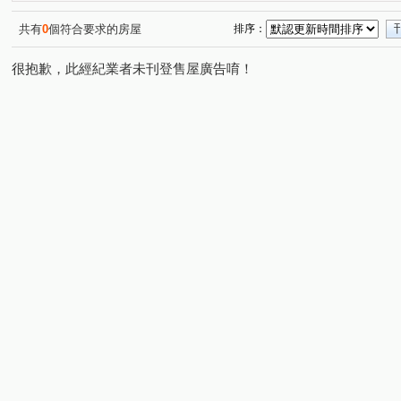
光復路一段
自強六街
寶山路二段
長春路三段
(2)
(1)
(1)
(
新莊街
介壽路
安康街
龍山西路
寶山路
(1)
(1)
(1)
(1)
(
共有
0
個符合要求的房屋
排序：
華安街
東興路
東興路一段
(1)
(1)
(1)
很抱歉，此經紀業者未刊登售屋廣告唷！