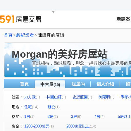
新建案
首頁
經紀業者
陳誼真的店舖
>
>
Morgan的美好房屋站
真誠相待，熱誠服務，與您一起尋找心中最完美的房
首頁
租屋
個人介紹
留
中古屋
(4)
(15)
社區：
力方飛
林園山莊
史恩莊園
御陽明
禾碩
(1)
(1)
(1)
(1)
花見
大福將綜合大樓
忠泰世界廣場
長虹虹頂
(1)
(1)
(1)
(
用途：
住宅
辦公
(14)
(1)
康和摘星
滿園春
承德路七段
中山北路七段
(1)
(1)
(1)
(1)
格局：
1房
2房
3房
4房
5房以
(1)
(2)
(6)
(4)
美崙街
格致路
磺港路
大南路
中山北路
(1)
(1)
(1)
(1)
敬業二路
中山北路五段
中央北路二段
天母北
(1)
(1)
(1)
售金：
1200-2000萬元
2000萬元以上
(1)
(14)