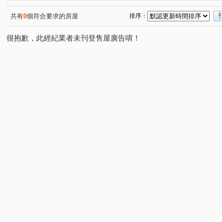
天母東路
(1)
共有
0
個符合要求的房屋
排序：
很抱歉，此經紀業者未刊登售屋廣告唷！