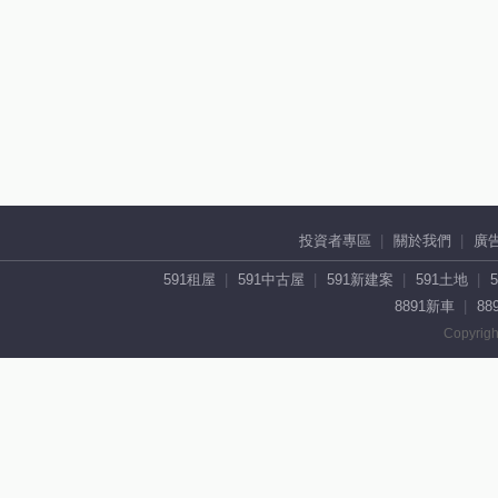
投資者專區
關於我們
廣
591租屋
591中古屋
591新建案
591土地
8891新車
88
Copyrigh