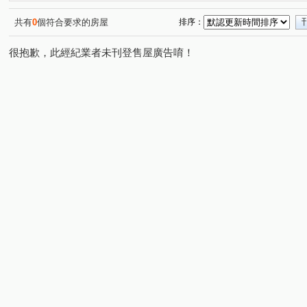
承德路七段
(1)
共有
0
個符合要求的房屋
排序：
很抱歉，此經紀業者未刊登售屋廣告唷！