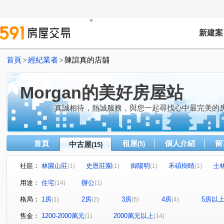
新建案
首頁
經紀業者
陳誼真的店舖
>
>
Morgan的美好房屋站
真誠相待，熱誠服務，與您一起尋找心中最完美的房
首頁
租屋
個人介紹
留
中古屋
(5)
(15)
社區：
林園山莊
史恩莊園
御陽明
禾碩樹晴
士
(1)
(1)
(1)
(1)
大福將綜合大樓
忠泰世界廣場
長虹虹頂
康莊
(1)
(1)
(1)
(
用途：
住宅
辦公
(14)
(1)
康和摘星
滿園春
力方飛
中山北路七段
(1)
(1)
(1)
(1)
格局：
1房
2房
3房
4房
5房以
(1)
(2)
(6)
(4)
格致路
磺港路
大南路
中山北路六段
寧
(1)
(1)
(1)
(1)
中山北路五段
中央北路二段
天母北路
忠義街
(1)
(1)
(1)
(
售金：
1200-2000萬元
2000萬元以上
(1)
(14)