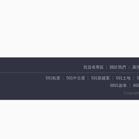
投資者專區
關於我們
廣
591租屋
591中古屋
591新建案
591土地
8891新車
88
Copyrigh