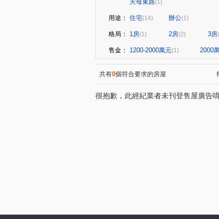
天母東路
(1)
用途：
住宅
辦公
(14)
(1)
格局：
1房
2房
3房
(1)
(2)
售金：
1200-2000萬元
200
(1)
共有
0
個符合要求的房屋
很抱歉，此經紀業者未刊登售屋廣告