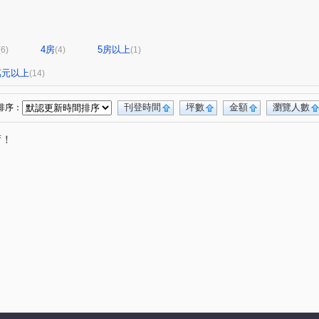
4房
5房以上
(6)
(4)
(1)
0萬元以上
(14)
刊登時間
坪數
金額
瀏覽人數
排序：
唷！