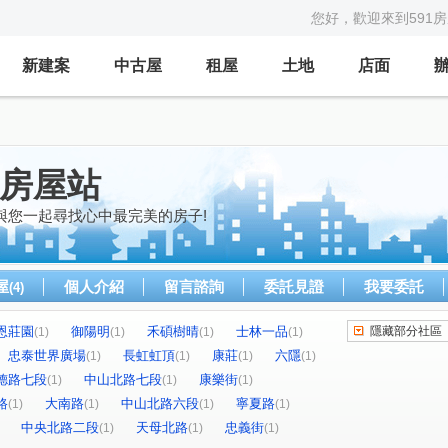
您好，歡迎來到591
新建案
中古屋
租屋
土地
店面
好房屋站
與您一起尋找心中最完美的房子!
屋
個人介紹
留言諮詢
委託見證
我要委託
(4)
恩莊園
御陽明
禾碩樹晴
士林一品
隱藏部分社區
(1)
(1)
(1)
(1)
忠泰世界廣場
長虹虹頂
康莊
六隱
(1)
(1)
(1)
(1)
德路七段
中山北路七段
康樂街
(1)
(1)
(1)
路
大南路
中山北路六段
寧夏路
(1)
(1)
(1)
(1)
中央北路二段
天母北路
忠義街
(1)
(1)
(1)