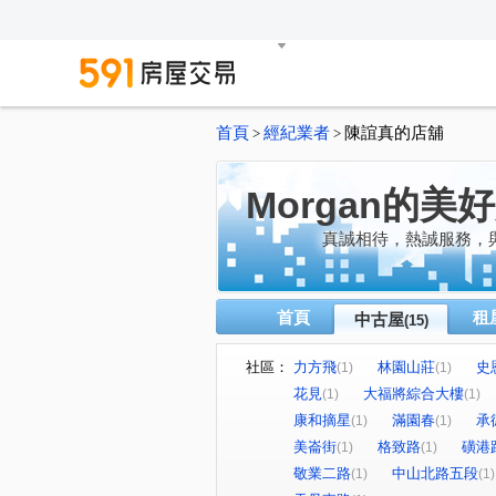
首頁
經紀業者
陳誼真的店舖
>
>
Morgan的美
真誠相待，熱誠服務，
首頁
租
中古屋
(15)
社區：
力方飛
林園山莊
史
(1)
(1)
花見
大福將綜合大樓
(1)
(1)
康和摘星
滿園春
承
(1)
(1)
美崙街
格致路
磺港
(1)
(1)
敬業二路
中山北路五段
(1)
(1)