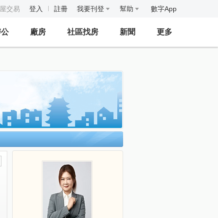
房屋交易
登入
註冊
我要刊登
幫助
數字App
辦公
廠房
社區找房
新聞
更多