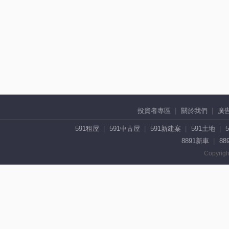
投資者專區
關於我們
廣
591租屋
591中古屋
591新建案
591土地
8891新車
88
Copyrigh