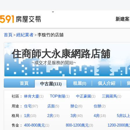
新建案
首頁
經紀業者
李馥竹的店舖
>
>
住商師大永康網路店舖
~成交才是服務的開始~
首頁
租屋
個人介紹
中古屋
(0)
(111)
社區：
林肯大廈
TOP衡陽
中正豪園
三圓羅馬
(1)
(1)
(1)
(1)
Diamond Towers 台北之星
大安money
世運大樓
(1)
(2)
(1)
用途：
住宅
店面
辦公
住辦
(97)
(5)
(6)
(2)
星雲大樓
仁愛壹邸
永田町
群樂大廈
儒
(1)
(1)
(1)
(1)
格局：
1房
2房
3房
4房
5房以
(10)
(19)
(40)
(18)
漢陽麗景名廈
麗池PARTY大樓
館前雙星
大直
(1)
(1)
(1)
悠秀賞
中正DC大樓
虹廷臻裔
建築年鑑
(1)
(1)
(1)
(1)
售金：
400-800萬元
800-1200萬元
1200-2000
(1)
(3)