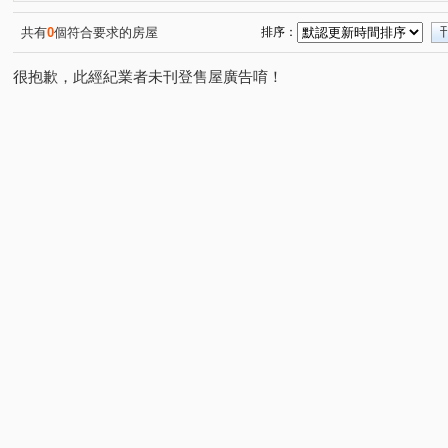
海華九福名人
城中京湛
保固大樓
上陽門第
(1)
(2)
(1)
(1)
嘉磐101
摩登名廈
知築
歐帝大廈
祥安水
(1)
(1)
(2)
(1)
共有
0
個符合要求的房屋
排序：
旺族名邸
環翠庭A棟
前鋒
台北晶麒
雅盧
(1)
(1)
(1)
(1)
很抱歉，此經紀業者未刊登售屋廣告唷！
臺陽信義大樓
展宜麗水
西園吉祥
東方大樓
(1)
(1)
(1)
(1)
新潤都峰苑一期
萬澤大地
碧湖四季
敦南樂高
(1)
(1)
(1)
(
京站
紐約時上
品陽大苑
忠孝頂好大廈
(1)
(1)
(1)
(1)
中正金鑽大廈
禾揚大樓
天域
敦化南路二段
(1)
(1)
(1)
(2)
衡陽路
三元街
安興路
忠孝東路三段
寶
(1)
(2)
(1)
(1)
羅斯福路三段
安平街
信義路二段
昆明街
(5)
(1)
(2)
(1)
和平東路一段
安居街
新生南路三段
仁愛路一
(3)
(1)
(1)
南雅西路二段
忠孝東路四段
太原路
仁愛路二
(1)
(1)
(1)
興隆路三段
興南路二段
和平東路二段
館前東
(1)
(1)
(1)
福興路
秀朗路三段
宜安路
南昌路一段
(4)
(1)
(1)
(2)
木柵路二段
泰順街
和平東路三段
三民路
(1)
(4)
(1)
(1)
開封街二段
羅斯福路三段
羅斯福路二段
中華
(2)
(3)
(1)
羅斯福路五段
八德路四段
南雅南路一段
臥龍
(1)
(1)
(1)
辛亥路三段
成功路四段
和平東路三段
北新路
(1)
(1)
(2)
(
介壽路
大安路一段
敦化南路一段
水源路
(1)
(2)
(1)
(1)
八德路三段
建國路
信義路四段
康定路
(1)
(1)
(1)
(1)