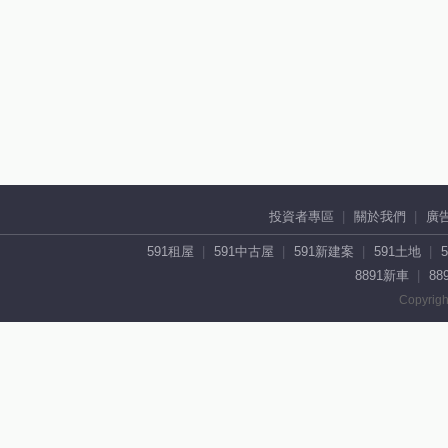
投資者專區
關於我們
廣
591租屋
591中古屋
591新建案
591土地
8891新車
88
Copyrigh