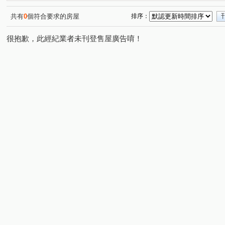
建築年鑑
九龍大廈
海華九福名人
城中京湛
(1)
(1)
(1)
(2)
上陽門第
萬年青華廈
嘉磐101
摩登名廈
(1)
(1)
(1)
(1)
共有
0
個符合要求的房屋
排序：
祥安水岸景觀大廈
旺族名邸
環翠庭A棟
前鋒
(1)
(1)
(1)
(1
很抱歉，此經紀業者未刊登售屋廣告唷！
雅盧聯合
臺陽信義大樓
展宜麗水
西園吉祥
(1)
(1)
(1)
(1)
潤泰台北新大陸
新潤都峰苑一期
萬澤大地
碧
(1)
(1)
(1)
環遊市晶華館
京站
紐約時上
品陽大苑
(1)
(1)
(1)
(1)
羅丹
珍珠細道
中正金鑽大廈
禾揚大樓
(1)
(1)
(1)
(1)
行政街
廈門街
敦化南路二段
汀州路一段
(1)
(1)
(2)
(1)
安興路
忠孝東路三段
寶清街
羅斯福路三段
(1)
(1)
(2)
(5)
信義路二段
昆明街
民生路
富陽街
和平
(2)
(1)
(1)
(1)
新生南路三段
仁愛路一段
雲和街
南雅西路二
(1)
(1)
(2)
太原路
仁愛路二段
通化街
興隆路三段
(1)
(1)
(4)
(1)
和平東路二段
館前東路
植福路
福興路
(1)
(1)
(1)
(4)
宜安路
南昌路一段
寧波西街
木柵路二段
(1)
(2)
(1)
(1)
和平東路三段
三民路
忠孝東路五段
開封街二
(1)
(1)
(1)
羅斯福路二段
中華路二段
羅斯福路五段
八德
(1)
(1)
(1)
南雅南路一段
臥龍街
通安街
辛亥路三段
(1)
(1)
(1)
(1)
和平東路三段
北新路
新生南路一段
介壽路
(2)
(2)
(1)
(1)
敦化南路一段
水源路
中園街
八德路三段
(1)
(1)
(1)
(1)