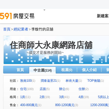
新建案
首頁
經紀業者
李馥竹的店舖
>
>
住商師大永康網路店舖
~成交才是服務的開始~
首頁
租屋
個人介紹
中古屋
(0)
(114)
社區：
敦南100
潤泰遠景21
林肯大廈
TOP衡陽
(1)
(1)
(1)
(1)
三圓羅馬
Diamond Towers 台北之星
大安money
(1)
(1)
(2)
用途：
住宅
店面
辦公
住辦
(100)
(5)
(6)
(2)
青田福邸
星雲大樓
仁愛壹邸
永田町
群
(1)
(1)
(1)
(1)
格局：
1房
2房
3房
4房
5房以
(11)
(19)
(41)
(19)
儒林天廈大樓
漢陽麗景名廈
麗池PARTY大樓
(1)
(1)
(1)
大直紅點
希伯崙山莊
悠秀賞
中正DC大樓
(1)
(4)
(1)
(1)
售金：
400-800萬元
800-1200萬元
1200-2000
(1)
(3)