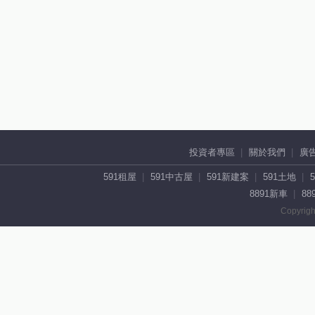
投資者專區
關於我們
廣
591租屋
591中古屋
591新建案
591土地
8891新車
88
Copyrigh