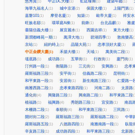
悠秀賞
中正DC大樓
虹廷臻裔
建築年鑑
(1)
(1)
(1)
(1)
海華九福名人
城中京湛
保固大樓
上陽門第
(1)
(2)
(1)
(1)
嘉磐101
摩登名廈
知築
歐帝大廈
祥安水
(1)
(1)
(2)
(1)
旺族名邸
環翠庭A棟
前鋒
台北晶麒
雅盧
(1)
(1)
(1)
(1)
臺陽信義大樓
展宜麗水
西園吉祥
東方大樓
(1)
(1)
(1)
(1)
新潤都峰苑一期
萬澤大地
碧湖四季
敦南樂高
(1)
(1)
(1)
(
京站
紐約時上
品陽大苑
忠孝頂好大廈
(1)
(1)
(1)
(1)
中正金鑽大廈
(1)
禾揚大樓
天域
萬美街二段
(1)
(1)
(1)
塭底路
成功路
五華街
行政街
廈門街
(1)
(1)
(1)
(1)
(1)
汀州路一段
衡陽路
三元街
安興路
忠孝
(1)
(1)
(2)
(1)
羅斯福路三段
安平街
信義路二段
昆明街
(5)
(1)
(2)
(1)
和平東路一段
安居街
新生南路三段
仁愛路一
(3)
(1)
(1)
南雅西路二段
忠孝東路四段
河南二路
太原路
(1)
(1)
(1)
(
通化街
興隆路三段
興南路二段
和平東路二段
(4)
(1)
(1)
(
植福路
福興路
秀朗路三段
宜安路
南昌
(1)
(4)
(1)
(1)
木柵路二段
泰順街
和平東路三段
三民路
(1)
(4)
(1)
(1)
開封街二段
羅斯福路三段
羅斯福路二段
中華
(2)
(3)
(1)
羅斯福路五段
八德路四段
南雅南路一段
臥龍
(1)
(1)
(1)
辛亥路三段
成功路四段
和平東路三段
北新路
(1)
(1)
(2)
(