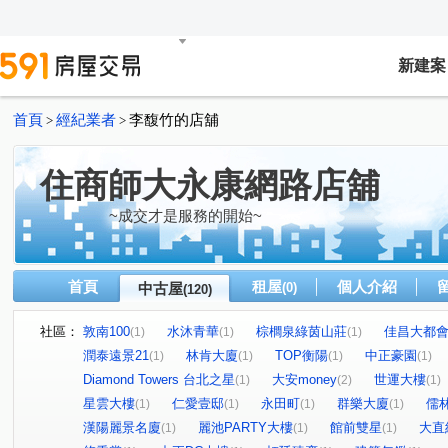
新建案
首頁
經紀業者
李馥竹的店舖
>
>
住商師大永康網路店舖
~成交才是服務的開始~
首頁
租屋
個人介紹
中古屋
(0)
(120)
社區：
敦南100
水沐青華
棕櫚泉綠茵山莊
佳昌大都
(1)
(1)
(1)
潤泰遠景21
林肯大廈
TOP衡陽
中正豪園
(1)
(1)
(1)
(1)
Diamond Towers 台北之星
大安money
世運大樓
(1)
(2)
(1)
星雲大樓
仁愛壹邸
永田町
群樂大廈
儒
(1)
(1)
(1)
(1)
漢陽麗景名廈
麗池PARTY大樓
館前雙星
大直
(1)
(1)
(1)