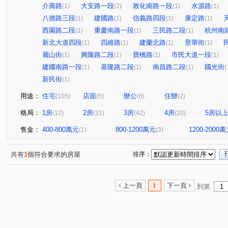
介壽路
大安路一段
敦化南路一段
水源路
(1)
(2)
(1)
(1)
八德路三段
建國路
信義路四段
康定路
(1)
(1)
(1)
(1)
西園路二段
重慶南路一段
三民路二段
杭州南
(1)
(1)
(1)
新北大道四段
四維路
建蘭北路
景華街
(1)
(1)
(1)
(1)
麗山街
興隆路二段
寶橋路
市民大道一段
(1)
(1)
(1)
(1)
建國南路一段
基隆路二段
南昌路二段
國光街
(1)
(1)
(1)
(
新民街
(1)
用途：
住宅
店面
辦公
住辦
(105)
(5)
(6)
(2)
格局：
1房
2房
3房
4房
5房以
(12)
(21)
(42)
(20)
售金：
400-800萬元
800-1200萬元
1200-2000
(1)
(3)
共有
1
個符合要求的房屋
排序：
上一頁
1
下一頁
到第