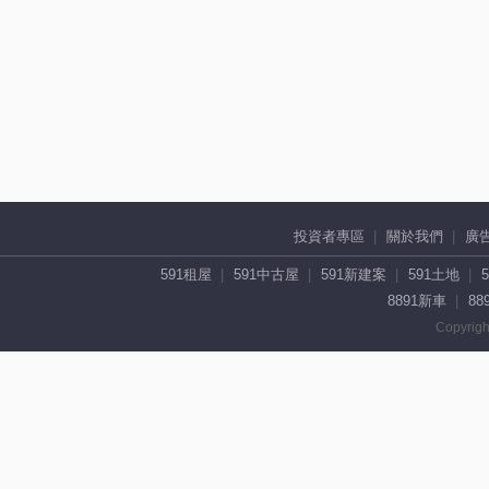
投資者專區
關於我們
廣
591租屋
591中古屋
591新建案
591土地
8891新車
88
Copyrigh