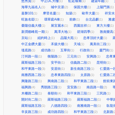
悠秀賞
中正DC大樓
虹廷臻裔
建築年鑑
(1)
(1)
(1)
(1)
海華九福名人
城中京湛
保固大樓
上陽門第
(1)
(2)
(1)
(1)
嘉磐101
摩登名廈
知築
歐帝大廈
祥安水
(1)
(1)
(2)
(1)
旺族名邸
環翠庭A棟
前鋒
台北晶麒
雅盧
(1)
(1)
(1)
(1)
臺陽信義大樓
展宜麗水
西園吉祥
東方大樓
(1)
(1)
(1)
(1)
新潤都峰苑一期
萬澤大地
碧湖四季
敦南樂高
(1)
(1)
(1)
(
京站
紐約時上
品陽大苑
忠孝頂好大廈
(1)
(1)
(1)
(1)
中正金鑽大廈
禾揚大樓
天域
萬美街二段
(1)
(1)
(1)
(1)
塭底路
成功路
五華街
行政街
廈門街
(1)
(1)
(1)
(1)
(1)
汀州路一段
衡陽路
三元街
安興路
忠孝
(1)
(1)
(2)
(1)
羅斯福路三段
安平街
信義路二段
昆明街
(5)
(1)
(2)
(1)
和平東路一段
安居街
新生南路三段
仁愛路一
(3)
(1)
(1)
南雅西路二段
忠孝東路四段
太原路
仁愛路二
(1)
(1)
(1)
興隆路三段
興南路二段
和平東路二段
館前東
(1)
(1)
(1)
福興路
秀朗路三段
宜安路
南昌路一段
(4)
(1)
(1)
(2)
木柵路二段
泰順街
和平東路三段
三民路
(1)
(4)
(1)
(1)
開封街二段
羅斯福路三段
羅斯福路二段
中華
(2)
(3)
(1)
羅斯福路五段
八德路四段
南雅南路一段
臥龍
(1)
(1)
(1)
辛亥路三段
成功路四段
和平東路三段
北新路
(1)
(1)
(2)
(