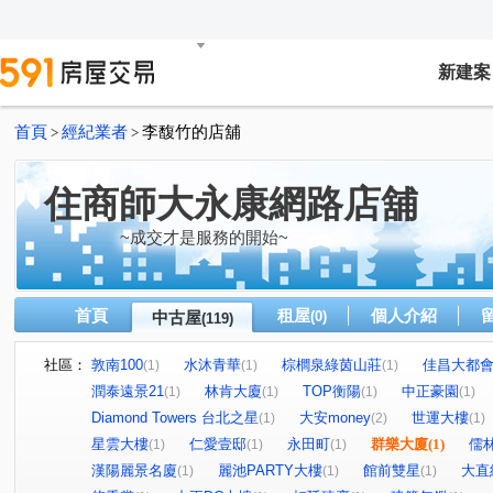
新建案
首頁
經紀業者
李馥竹的店舖
>
>
住商師大永康網路店舖
~成交才是服務的開始~
首頁
租屋
個人介紹
中古屋
(0)
(119)
社區：
敦南100
水沐青華
棕櫚泉綠茵山莊
佳昌大都
(1)
(1)
(1)
潤泰遠景21
林肯大廈
TOP衡陽
中正豪園
(1)
(1)
(1)
(1)
Diamond Towers 台北之星
大安money
世運大樓
(1)
(2)
(1)
星雲大樓
仁愛壹邸
永田町
群樂大廈
(1)
儒
(1)
(1)
(1)
漢陽麗景名廈
麗池PARTY大樓
館前雙星
大直
(1)
(1)
(1)