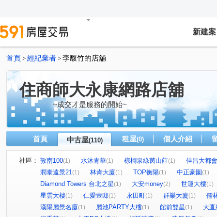
新建案
首頁
經紀業者
李馥竹的店舖
>
>
住商師大永康網路店舖
~成交才是服務的開始~
首頁
租屋
個人介紹
中古屋
(0)
(110)
社區：
敦南100
水沐青華
棕櫚泉綠茵山莊
佳昌大都
(1)
(1)
(1)
潤泰遠景21
林肯大廈
TOP衡陽
中正豪園
(1)
(1)
(1)
(1)
Diamond Towers 台北之星
大安money
世運大樓
(1)
(2)
(1)
星雲大樓
仁愛壹邸
永田町
群樂大廈
儒
(1)
(1)
(1)
(1)
漢陽麗景名廈
麗池PARTY大樓
館前雙星
大直
(1)
(1)
(1)