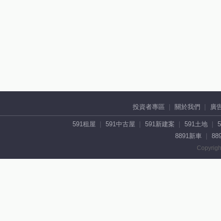
投資者專區
關於我們
廣
591租屋
591中古屋
591新建案
591土地
8891新車
88
Copyrigh