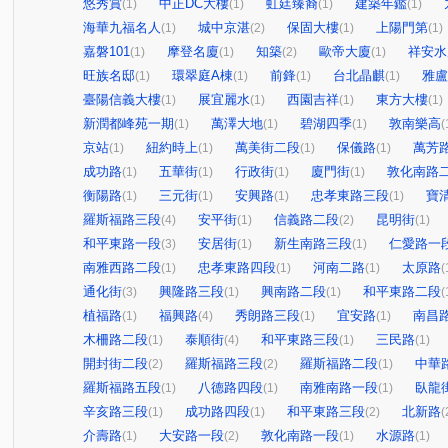
悠秀賞
中正DC大樓
虹廷臻裔
建築年鑑
(1)
(1)
(1)
(1)
海華九福名人
城中京湛
保固大樓
上陽門第
(1)
(2)
(1)
(1)
嘉磐101
摩登名廈
知築
歐帝大廈
祥安水
(1)
(1)
(2)
(1)
旺族名邸
環翠庭A棟
前鋒
台北晶麒
雅盧
(1)
(1)
(1)
(1)
臺陽信義大樓
展宜麗水
西園吉祥
東方大樓
(1)
(1)
(1)
(1)
新潤都峰苑一期
萬澤大地
碧湖四季
敦南樂高
(1)
(1)
(1)
(
京站
紐約時上
萬美街二段
保儀路
萬芳
(1)
(1)
(1)
(1)
成功路
五華街
行政街
廈門街
敦化南路
(1)
(1)
(1)
(1)
衡陽路
三元街
安興路
忠孝東路三段
寶
(1)
(1)
(1)
(1)
羅斯福路三段
安平街
信義路二段
昆明街
(4)
(1)
(2)
(1)
和平東路一段
安居街
新生南路三段
仁愛路一
(3)
(1)
(1)
南雅西路二段
忠孝東路四段
河南二路
太原路
(1)
(1)
(1)
(
通化街
興隆路三段
興南路二段
和平東路二段
(3)
(1)
(1)
(
植福路
福興路
秀朗路三段
宜安路
南昌
(1)
(4)
(1)
(1)
木柵路二段
泰順街
和平東路三段
三民路
(1)
(4)
(1)
(1)
開封街二段
羅斯福路三段
羅斯福路二段
中華
(2)
(2)
(1)
羅斯福路五段
八德路四段
南雅南路一段
臥龍
(1)
(1)
(1)
辛亥路三段
成功路四段
和平東路三段
北新路
(1)
(1)
(2)
(
介壽路
大安路一段
敦化南路一段
水源路
(1)
(2)
(1)
(1)