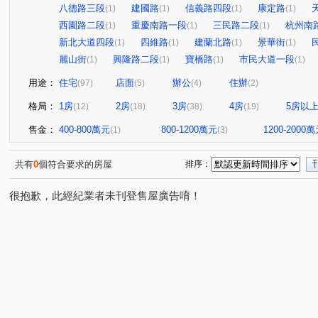
八德路三段
建國路
信義路四段
康定路
(1)
(1)
(1)
(1)
西園路二段
重慶南路一段
三民路二段
杭州南
(1)
(1)
(1)
新北大道四段
四維路
建蘭北路
景華街
(1)
(1)
(1)
(1)
麗山街
興隆路二段
寶橋路
市民大道一段
(1)
(1)
(1)
(1)
用途：
住宅
店面
辦公
住辦
(97)
(5)
(4)
(2)
格局：
1房
2房
3房
4房
5房以
(12)
(18)
(38)
(19)
售金：
400-800萬元
800-1200萬元
1200-2000
(1)
(3)
共有
0
個符合要求的房屋
排序：
很抱歉，此經紀業者未刊登售屋廣告唷！