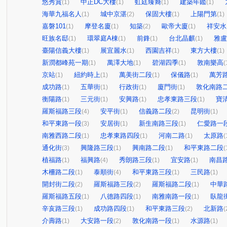
悠秀賞
中正DC大樓
虹廷臻裔
建築年鑑
(1)
(1)
(1)
(1)
海華九福名人
城中京湛
保固大樓
上陽門第
(1)
(2)
(1)
(1)
嘉磐101
摩登名廈
知築
歐帝大廈
祥安水
(1)
(1)
(2)
(1)
旺族名邸
環翠庭A棟
前鋒
台北晶麒
雅盧
(1)
(1)
(1)
(1)
臺陽信義大樓
展宜麗水
西園吉祥
東方大樓
(1)
(1)
(1)
(1)
新潤都峰苑一期
萬澤大地
碧湖四季
敦南樂高
(1)
(1)
(1)
(
京站
紐約時上
萬美街二段
保儀路
萬芳
(1)
(1)
(1)
(1)
成功路
五華街
行政街
廈門街
敦化南路
(1)
(1)
(1)
(1)
衡陽路
三元街
安興路
忠孝東路三段
寶
(1)
(1)
(1)
(1)
羅斯福路三段
安平街
信義路二段
昆明街
(4)
(1)
(2)
(1)
和平東路一段
安居街
新生南路三段
仁愛路一
(3)
(1)
(1)
南雅西路二段
忠孝東路四段
河南二路
太原路
(1)
(1)
(1)
(
通化街
興隆路三段
興南路二段
和平東路二段
(3)
(1)
(1)
(
植福路
福興路
秀朗路三段
宜安路
南昌
(1)
(4)
(1)
(1)
木柵路二段
泰順街
和平東路三段
三民路
(1)
(4)
(1)
(1)
開封街二段
羅斯福路三段
羅斯福路二段
中華
(2)
(2)
(1)
羅斯福路五段
八德路四段
南雅南路一段
臥龍
(1)
(1)
(1)
辛亥路三段
成功路四段
和平東路三段
北新路
(1)
(1)
(2)
(
介壽路
大安路一段
敦化南路一段
水源路
(1)
(2)
(1)
(1)