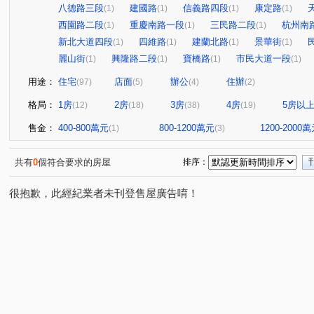
八德路三段
建國路
信義路四段
康定路
(1)
(1)
(1)
(1)
西園路二段
重慶南路一段
三民路二段
杭州南
(1)
(1)
(1)
新北大道四段
四維路
建蘭北路
景華街
(1)
(1)
(1)
(1)
麗山街
興隆路二段
寶橋路
市民大道一段
(1)
(1)
(1)
(1)
用途：
住宅
店面
辦公
住辦
(97)
(5)
(4)
(2)
格局：
1房
2房
3房
4房
5房以
(12)
(18)
(38)
(19)
售金：
400-800萬元
800-1200萬元
1200-2000
(1)
(3)
共有
0
個符合要求的房屋
排序：
很抱歉，此經紀業者未刊登售屋廣告唷！