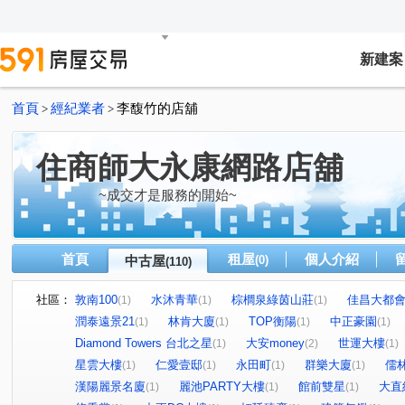
新建案
首頁
經紀業者
李馥竹的店舖
>
>
住商師大永康網路店舖
~成交才是服務的開始~
首頁
租屋
個人介紹
中古屋
(0)
(110)
社區：
敦南100
水沐青華
棕櫚泉綠茵山莊
佳昌大都
(1)
(1)
(1)
潤泰遠景21
林肯大廈
TOP衡陽
中正豪園
(1)
(1)
(1)
(1)
Diamond Towers 台北之星
大安money
世運大樓
(1)
(2)
(1)
星雲大樓
仁愛壹邸
永田町
群樂大廈
儒
(1)
(1)
(1)
(1)
漢陽麗景名廈
麗池PARTY大樓
館前雙星
大直
(1)
(1)
(1)