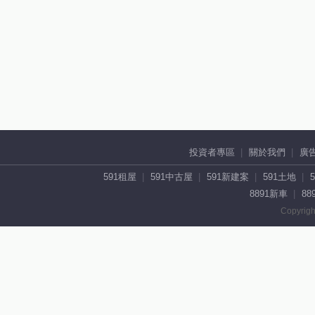
投資者專區
關於我們
廣
591租屋
591中古屋
591新建案
591土地
8891新車
88
Copyrigh