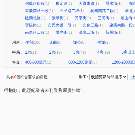
信義路四段
康定路
天母東路
麗水街
西
(1)
(1)
(1)
(1)
重慶南路一段
三民路二段
杭州南路二段
新北
(1)
(1)
(1)
建蘭北路
景華街
民享街
三民街
麗山街
(1)
(1)
(1)
(1)
(
寶橋路
市民大道一段
文化三路
建國南路一段
(1)
(1)
(1)
(
南昌路二段
國光街
溪崑二街
新民街
(1)
(1)
(1)
(1)
用途：
住宅
店面
辦公
住辦
(100)
(5)
(6)
(2)
格局：
1房
2房
3房
4房
5房以
(11)
(19)
(41)
(19)
售金：
400-800萬元
800-1200萬元
1200-2000
(1)
(3)
共有
0
個符合要求的房屋
排序：
很抱歉，此經紀業者未刊登售屋廣告唷！