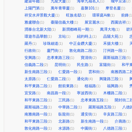
建築年鑑
九龍大廈
海華九福名人
城中京湛
(1)
(1)
(1)
(2)
上陽門第
萬年青華廈
嘉磐101
摩登名廈
(1)
(1)
(1)
(1)
祥安水岸景觀大廈
旺族名邸
環翠庭A棟
前鋒
(1)
(1)
(1)
(1
雅盧聯合
臺陽信義大樓
展宜麗水
西園吉祥
(1)
(1)
(1)
(1)
潤泰台北新大陸
新潤都峰苑一期
萬澤大地
碧
(1)
(1)
(1)
環遊市晶華館
京站
紐約時上
品陽大苑
(1)
(1)
(1)
(1)
羅丹
珍珠細道
中正金鑽大廈
禾揚大樓
(1)
(1)
(1)
(1)
行政街
廈門街
敦化南路二段
汀州路一段
(1)
(1)
(2)
(1)
安興路
忠孝東路三段
寶清街
羅斯福路三段
(1)
(1)
(2)
(5)
信義路二段
昆明街
民生路
富陽街
和平
(2)
(1)
(1)
(1)
新生南路三段
仁愛路一段
雲和街
南雅西路二
(1)
(1)
(2)
太原路
仁愛路二段
通化街
興隆路三段
(1)
(1)
(4)
(1)
和平東路二段
館前東路
植福路
福興路
(1)
(1)
(1)
(4)
宜安路
南昌路一段
寧波西街
木柵路二段
(1)
(2)
(1)
(1)
和平東路三段
三民路
忠孝東路五段
開封街二
(1)
(1)
(1)
羅斯福路二段
中華路二段
羅斯福路五段
八德
(1)
(1)
(1)
南雅南路一段
臥龍街
通安街
辛亥路三段
(1)
(1)
(1)
(1)
和平東路三段
北新路
新生南路一段
介壽路
(2)
(2)
(1)
(1)
敦化南路一段
水源路
中園街
八德路三段
(1)
(1)
(1)
(1)