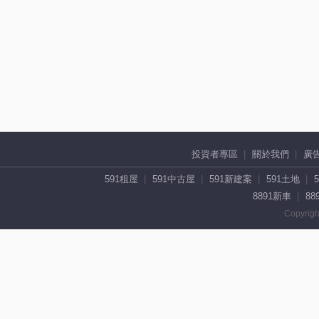
投資者專區
關於我們
廣
591租屋
591中古屋
591新建案
591土地
8891新車
88
Copyrigh