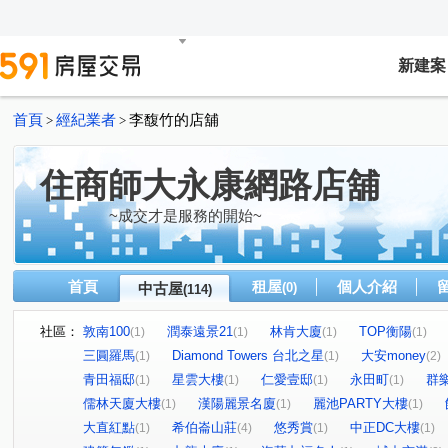
新建案
首頁
經紀業者
李馥竹的店舖
>
>
住商師大永康網路店舖
~成交才是服務的開始~
首頁
租屋
個人介紹
中古屋
(0)
(114)
社區：
敦南100
潤泰遠景21
林肯大廈
TOP衡陽
(1)
(1)
(1)
(1)
三圓羅馬
Diamond Towers 台北之星
大安money
(1)
(1)
(2)
青田福邸
星雲大樓
仁愛壹邸
永田町
群
(1)
(1)
(1)
(1)
儒林天廈大樓
漢陽麗景名廈
麗池PARTY大樓
(1)
(1)
(1)
大直紅點
希伯崙山莊
悠秀賞
中正DC大樓
(1)
(4)
(1)
(1)