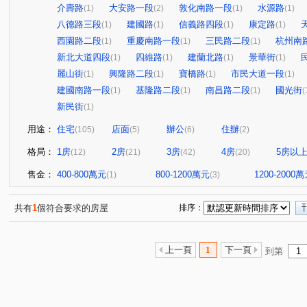
介壽路
大安路一段
敦化南路一段
水源路
(1)
(2)
(1)
(1)
八德路三段
建國路
信義路四段
康定路
(1)
(1)
(1)
(1)
西園路二段
重慶南路一段
三民路二段
杭州南
(1)
(1)
(1)
新北大道四段
四維路
建蘭北路
景華街
(1)
(1)
(1)
(1)
麗山街
興隆路二段
寶橋路
市民大道一段
(1)
(1)
(1)
(1)
建國南路一段
基隆路二段
南昌路二段
國光街
(1)
(1)
(1)
(
新民街
(1)
用途：
住宅
店面
辦公
住辦
(105)
(5)
(6)
(2)
格局：
1房
2房
3房
4房
5房以
(12)
(21)
(42)
(20)
售金：
400-800萬元
800-1200萬元
1200-2000
(1)
(3)
共有
1
個符合要求的房屋
排序：
上一頁
1
下一頁
到第