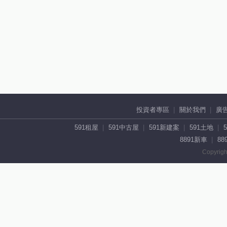
投資者專區
關於我們
廣
591租屋
591中古屋
591新建案
591土地
8891新車
88
Copyrigh