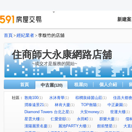
新建案
首頁
經紀業者
李馥竹的店舖
>
>
住商師大永康網路店舖
~成交才是服務的開始~
首頁
租屋
個人介紹
中古屋
(0)
(120)
社區：
敦南100
水沐青華
棕櫚泉綠茵山莊
佳昌大都
(1)
(1)
(1)
潤泰遠景21
林肯大廈
TOP衡陽
中正豪園
(1)
(1)
(1)
(1)
Diamond Towers 台北之星
大安money
世運大樓
(1)
(2)
(1)
星雲大樓
仁愛壹邸
永田町
群樂大廈
儒
(1)
(1)
(1)
(1)
漢陽麗景名廈
麗池PARTY大樓
館前雙星
大直
(1)
(1)
(1)