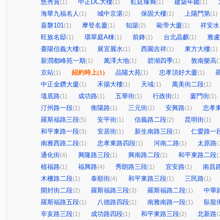
悠秀賞
中正DC大樓
虹廷臻裔
建築年鑑
(1)
(1)
(1)
(1)
海華九福名人
城中京湛
保固大樓
上陽門第
(1)
(2)
(1)
(1)
嘉磐101
摩登名廈
知築
歐帝大廈
祥安水
(1)
(1)
(2)
(1)
旺族名邸
環翠庭A棟
前鋒
台北晶麒
雅盧
(1)
(1)
(1)
(1)
臺陽信義大樓
展宜麗水
西園吉祥
東方大樓
(1)
(1)
(1)
(1)
新潤都峰苑一期
萬澤大地
碧湖四季
敦南樂高
(1)
(1)
(1)
(
京站
紐約時上
(1)
品陽大苑
忠孝頂好大廈
(1)
(1)
(1)
中正金鑽大廈
禾揚大樓
天域
萬美街二段
(1)
(1)
(1)
(1)
塭底路
成功路
五華街
行政街
廈門街
(1)
(1)
(1)
(1)
(1)
汀州路一段
衡陽路
三元街
安興路
忠孝
(1)
(1)
(2)
(1)
羅斯福路三段
安平街
信義路二段
昆明街
(5)
(1)
(2)
(1)
和平東路一段
安居街
新生南路三段
仁愛路一
(3)
(1)
(1)
南雅西路二段
忠孝東路四段
河南二路
太原路
(1)
(1)
(1)
(
通化街
興隆路三段
興南路二段
和平東路二段
(4)
(1)
(1)
(
植福路
福興路
秀朗路三段
宜安路
南昌
(1)
(4)
(1)
(1)
木柵路二段
泰順街
和平東路三段
三民路
(1)
(4)
(1)
(1)
開封街二段
羅斯福路三段
羅斯福路二段
中華
(2)
(3)
(1)
羅斯福路五段
八德路四段
南雅南路一段
臥龍
(1)
(1)
(1)
辛亥路三段
成功路四段
和平東路三段
北新路
(1)
(1)
(2)
(