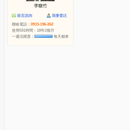
李馥竹
留言諮詢
我要委託
聯絡電話：
0933-196-262
使用591時間：18年2個月
一週活躍度：
每天都來