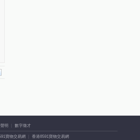
權聲明
數字徵才
591寶物交易網
香港8591寶物交易網