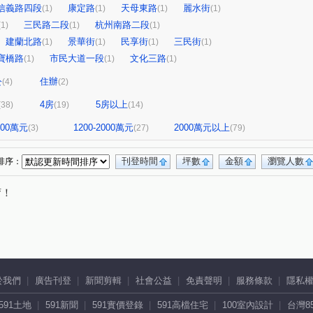
信義路四段
康定路
天母東路
麗水街
(1)
(1)
(1)
(1)
三民路二段
杭州南路二段
(1)
(1)
(1)
建蘭北路
景華街
民享街
三民街
(1)
(1)
(1)
(1)
寶橋路
市民大道一段
文化三路
(1)
(1)
(1)
公
住辦
(4)
(2)
4房
5房以上
(38)
(19)
(14)
1200萬元
1200-2000萬元
2000萬元以上
(3)
(27)
(79)
刊登時間
坪數
金額
瀏覽人數
排序：
唷！
於我們
廣告刊登
新聞剪輯
社會公益
免責聲明
服務條款
隱私
591土地
591新聞
591實價登錄
591高檔住宅
100室內設計
台灣8