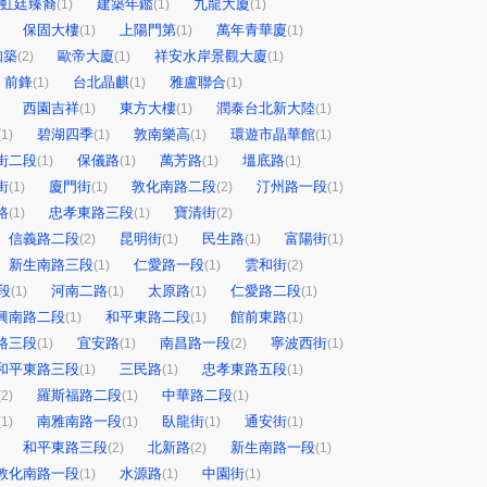
虹廷臻裔
建築年鑑
九龍大廈
(1)
(1)
(1)
保固大樓
上陽門第
萬年青華廈
(1)
(1)
(1)
知築
歐帝大廈
祥安水岸景觀大廈
(2)
(1)
(1)
前鋒
台北晶麒
雅盧聯合
(1)
(1)
(1)
西園吉祥
東方大樓
潤泰台北新大陸
(1)
(1)
(1)
碧湖四季
敦南樂高
環遊市晶華館
(1)
(1)
(1)
(1)
街二段
保儀路
萬芳路
塭底路
(1)
(1)
(1)
(1)
街
廈門街
敦化南路二段
汀州路一段
(1)
(1)
(2)
(1)
路
忠孝東路三段
寶清街
(1)
(1)
(2)
信義路二段
昆明街
民生路
富陽街
(2)
(1)
(1)
(1)
新生南路三段
仁愛路一段
雲和街
(1)
(1)
(2)
段
河南二路
太原路
仁愛路二段
(1)
(1)
(1)
(1)
興南路二段
和平東路二段
館前東路
(1)
(1)
(1)
路三段
宜安路
南昌路一段
寧波西街
(1)
(1)
(2)
(1)
和平東路三段
三民路
忠孝東路五段
(1)
(1)
(1)
羅斯福路二段
中華路二段
(2)
(1)
(1)
南雅南路一段
臥龍街
通安街
(1)
(1)
(1)
(1)
和平東路三段
北新路
新生南路一段
(2)
(2)
(1)
敦化南路一段
水源路
中園街
(1)
(1)
(1)