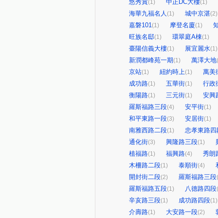
悠秀賞
中正DC大樓
(1)
(1)
海華九福名人
城中京湛
(1)
(2)
嘉磐101
摩登名廈
(1)
(1)
旺族名邸
環翠庭A棟
(1)
(1)
臺陽信義大樓
展宜麗水
(1)
(1)
新潤都峰苑一期
萬澤大地
(1)
京站
紐約時上
萬美
(1)
(1)
成功路
五華街
行政
(1)
(1)
衡陽路
三元街
安興
(1)
(1)
羅斯福路三段
安平街
(4)
(1)
和平東路一段
安居街
(3)
(1)
南雅西路二段
忠孝東路四
(1)
通化街
興隆路三段
(3)
(1)
植福路
福興路
秀朗
(1)
(4)
木柵路二段
泰順街
(1)
(4)
開封街二段
羅斯福路三段
(2)
羅斯福路五段
八德路四段
(1)
辛亥路三段
成功路四段
(1)
(1)
介壽路
大安路一段
(1)
(2)