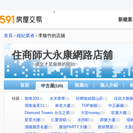
新建案
首頁
經紀業者
李馥竹的店舖
>
>
住商師大永康網路店舖
~成交才是服務的開始~
首頁
租屋
個人介紹
中古屋
(0)
(120)
社區：
敦南100
水沐青華
棕櫚泉綠茵山莊
佳昌大都
(1)
(1)
(1)
潤泰遠景21
林肯大廈
TOP衡陽
中正豪園
(1)
(1)
(1)
(1)
Diamond Towers 台北之星
大安money
世運大樓
(1)
(2)
(1)
星雲大樓
仁愛壹邸
永田町
群樂大廈
儒
(1)
(1)
(1)
(1)
漢陽麗景名廈
麗池PARTY大樓
館前雙星
大直
(1)
(1)
(1)