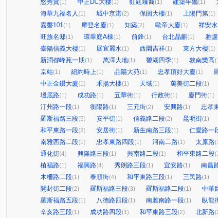
悠秀賞
中正DC大樓
虹廷臻裔
建築年鑑
(1)
(1)
(1)
(1)
海華九福名人
城中京湛
保固大樓
上陽門第
(1)
(2)
(1)
(1)
嘉磐101
摩登名廈
知築
歐帝大廈
祥安水
(1)
(1)
(2)
(1)
旺族名邸
環翠庭A棟
前鋒
台北晶麒
雅盧
(1)
(1)
(1)
(1)
臺陽信義大樓
展宜麗水
西園吉祥
東方大樓
(1)
(1)
(1)
(1)
新潤都峰苑一期
萬澤大地
碧湖四季
敦南樂高
(1)
(1)
(1)
(
京站
紐約時上
品陽大苑
忠孝頂好大廈
(1)
(1)
(1)
(1)
中正金鑽大廈
禾揚大樓
天域
萬美街二段
(1)
(1)
(1)
(1)
塭底路
成功路
五華街
行政街
廈門街
(1)
(1)
(1)
(1)
(1)
汀州路一段
衡陽路
三元街
安興路
忠孝
(1)
(1)
(2)
(1)
羅斯福路三段
安平街
信義路二段
昆明街
(5)
(1)
(2)
(1)
和平東路一段
安居街
新生南路三段
仁愛路一
(3)
(1)
(1)
南雅西路二段
忠孝東路四段
河南二路
太原路
(1)
(1)
(1)
(
通化街
興隆路三段
興南路二段
和平東路二段
(4)
(1)
(1)
(
植福路
福興路
秀朗路三段
宜安路
南昌
(1)
(4)
(1)
(1)
木柵路二段
泰順街
和平東路三段
三民路
(1)
(4)
(1)
(1)
開封街二段
羅斯福路三段
羅斯福路二段
中華
(2)
(3)
(1)
羅斯福路五段
八德路四段
南雅南路一段
臥龍
(1)
(1)
(1)
辛亥路三段
成功路四段
和平東路三段
北新路
(1)
(1)
(2)
(