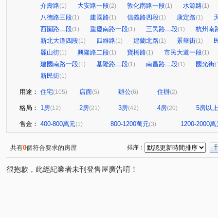
介壽路
大安路一段
敦化南路一段
水源路
(1)
(2)
(1)
(1)
八德路三段
建國路
信義路四段
康定路
(1)
(1)
(1)
(1)
西園路二段
重慶南路一段
三民路二段
杭州南
(1)
(1)
(1)
新北大道四段
四維路
建蘭北路
景華街
(1)
(1)
(1)
(1)
麗山街
興隆路二段
寶橋路
市民大道一段
(1)
(1)
(1)
(1)
建國南路一段
基隆路二段
南昌路二段
國光街
(1)
(1)
(1)
(
新民街
(1)
用途：
住宅
店面
辦公
住辦
(105)
(5)
(6)
(2)
格局：
1房
2房
3房
4房
5房以
(12)
(21)
(42)
(20)
售金：
400-800萬元
800-1200萬元
1200-2000
(1)
(3)
共有
0
個符合要求的房屋
排序：
很抱歉，此經紀業者未刊登售屋廣告唷！