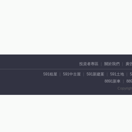
投資者專區
關於我們
廣
591租屋
591中古屋
591新建案
591土地
8891新車
88
Copyrigh