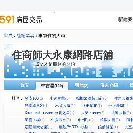
新建案
首頁
經紀業者
李馥竹的店舖
>
>
住商師大永康網路店舖
~成交才是服務的開始~
首頁
租屋
個人介紹
中古屋
(0)
(120)
社區：
敦南100
水沐青華
棕櫚泉綠茵山莊
佳昌大都
(1)
(1)
(1)
潤泰遠景21
林肯大廈
TOP衡陽
中正豪園
(1)
(1)
(1)
(1)
Diamond Towers 台北之星
大安money
世運大樓
(1)
(2)
(1)
星雲大樓
仁愛壹邸
永田町
群樂大廈
儒
(1)
(1)
(1)
(1)
漢陽麗景名廈
麗池PARTY大樓
館前雙星
大直
(1)
(1)
(1)