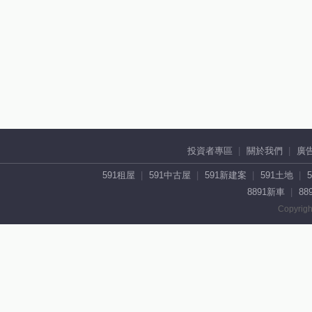
投資者專區
關於我們
廣
591租屋
591中古屋
591新建案
591土地
8891新車
88
Copyrigh