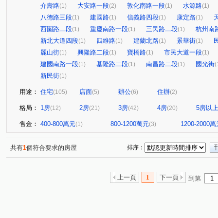
介壽路
大安路一段
敦化南路一段
水源路
(1)
(2)
(1)
(1)
八德路三段
建國路
信義路四段
康定路
(1)
(1)
(1)
(1)
西園路二段
重慶南路一段
三民路二段
杭州南
(1)
(1)
(1)
新北大道四段
四維路
建蘭北路
景華街
(1)
(1)
(1)
(1)
麗山街
興隆路二段
寶橋路
市民大道一段
(1)
(1)
(1)
(1)
建國南路一段
基隆路二段
南昌路二段
國光街
(1)
(1)
(1)
(
新民街
(1)
用途：
住宅
店面
辦公
住辦
(105)
(5)
(6)
(2)
格局：
1房
2房
3房
4房
5房以
(12)
(21)
(42)
(20)
售金：
400-800萬元
800-1200萬元
1200-2000
(1)
(3)
共有
1
個符合要求的房屋
排序：
上一頁
1
下一頁
到第