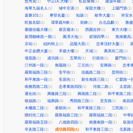
悠秀賞
中正DC大樓
虹廷臻裔
建築年鑑
(1)
(1)
(1)
(1)
海華九福名人
城中京湛
保固大樓
上陽門第
(1)
(2)
(1)
(1)
嘉磐101
摩登名廈
知築
歐帝大廈
祥安水
(1)
(1)
(2)
(1)
旺族名邸
環翠庭A棟
前鋒
台北晶麒
雅盧
(1)
(1)
(1)
(1)
臺陽信義大樓
展宜麗水
西園吉祥
東方大樓
(1)
(1)
(1)
(1)
新潤都峰苑一期
萬澤大地
碧湖四季
敦南樂高
(1)
(1)
(1)
(
京站
紐約時上
品陽大苑
忠孝頂好大廈
(1)
(1)
(1)
(1)
中正金鑽大廈
禾揚大樓
天域
萬美街二段
(1)
(1)
(1)
(1)
塭底路
成功路
五華街
行政街
廈門街
(1)
(1)
(1)
(1)
(1)
汀州路一段
衡陽路
三元街
安興路
忠孝
(1)
(1)
(2)
(1)
羅斯福路三段
安平街
信義路二段
昆明街
(5)
(1)
(2)
(1)
和平東路一段
安居街
新生南路三段
仁愛路一
(3)
(1)
(1)
南雅西路二段
忠孝東路四段
河南二路
太原路
(1)
(1)
(1)
(
通化街
興隆路三段
興南路二段
和平東路二段
(4)
(1)
(1)
(
植福路
福興路
秀朗路三段
宜安路
南昌
(1)
(4)
(1)
(1)
木柵路二段
泰順街
和平東路三段
三民路
(1)
(4)
(1)
(1)
開封街二段
羅斯福路三段
羅斯福路二段
中華
(2)
(3)
(1)
羅斯福路五段
八德路四段
南雅南路一段
臥龍
(1)
(1)
(1)
辛亥路三段
成功路四段
(1)
和平東路三段
北新路
(1)
(2)
(