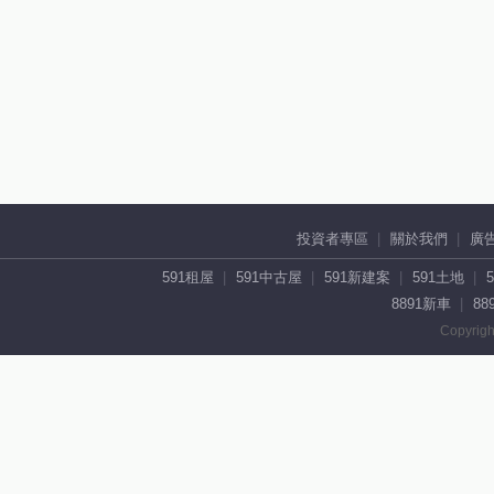
投資者專區
關於我們
廣
591租屋
591中古屋
591新建案
591土地
8891新車
88
Copyrigh