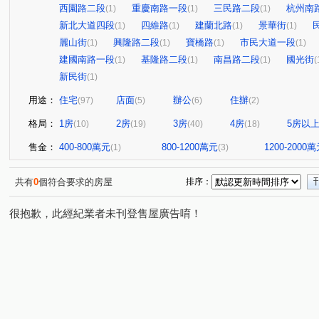
西園路二段
重慶南路一段
三民路二段
杭州南
(1)
(1)
(1)
新北大道四段
四維路
建蘭北路
景華街
(1)
(1)
(1)
(1)
麗山街
興隆路二段
寶橋路
市民大道一段
(1)
(1)
(1)
(1)
建國南路一段
基隆路二段
南昌路二段
國光街
(1)
(1)
(1)
(
新民街
(1)
用途：
住宅
店面
辦公
住辦
(97)
(5)
(6)
(2)
格局：
1房
2房
3房
4房
5房以
(10)
(19)
(40)
(18)
售金：
400-800萬元
800-1200萬元
1200-2000
(1)
(3)
共有
0
個符合要求的房屋
排序：
很抱歉，此經紀業者未刊登售屋廣告唷！