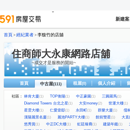
新建案
首頁
經紀業者
李馥竹的店舖
>
>
住商師大永康網路店舖
~成交才是服務的開始~
首頁
租屋
個人介紹
中古屋
(0)
(111)
社區：
林肯大廈
TOP衡陽
中正豪園
三圓羅馬
(1)
(1)
(1)
(1)
Diamond Towers 台北之星
大安money
世運大樓
(1)
(2)
(1)
星雲大樓
仁愛壹邸
永田町
群樂大廈
儒
(1)
(1)
(1)
(1)
漢陽麗景名廈
麗池PARTY大樓
館前雙星
大直
(1)
(1)
(1)
悠秀賞
中正DC大樓
虹廷臻裔
建築年鑑
(1)
(1)
(1)
(1)