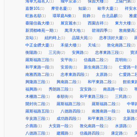
海華九福名人
城中京湛
保固大樓
上陽門第
(1)
(2)
(1)
(1)
嘉磐101
摩登名廈
知築
歐帝大廈
祥安水
(1)
(1)
(2)
(1)
旺族名邸
環翠庭A棟
前鋒
台北晶麒
雅盧
(1)
(1)
(1)
(1)
臺陽信義大樓
展宜麗水
西園吉祥
東方大樓
(1)
(1)
(1)
(1)
新潤都峰苑一期
萬澤大地
碧湖四季
敦南樂高
(1)
(1)
(1)
(
京站
紐約時上
品陽大苑
忠孝頂好大廈
(1)
(1)
(1)
(1)
中正金鑽大廈
禾揚大樓
天域
敦化南路二段
(1)
(1)
(1)
(2)
衡陽路
三元街
安興路
忠孝東路三段
寶
(1)
(2)
(1)
(1)
羅斯福路三段
安平街
信義路二段
昆明街
(5)
(1)
(2)
(1)
和平東路一段
安居街
新生南路三段
仁愛路一
(3)
(1)
(1)
南雅西路二段
忠孝東路四段
太原路
仁愛路二
(1)
(1)
(1)
興隆路三段
興南路二段
和平東路二段
館前東
(1)
(1)
(1)
福興路
秀朗路三段
宜安路
南昌路一段
(4)
(1)
(1)
(2)
木柵路二段
泰順街
和平東路三段
三民路
(1)
(4)
(1)
(1)
開封街二段
羅斯福路三段
羅斯福路二段
中華
(2)
(3)
(1)
羅斯福路五段
八德路四段
南雅南路一段
臥龍
(1)
(1)
(1)
辛亥路三段
成功路四段
和平東路三段
北新路
(1)
(1)
(2)
(
介壽路
大安路一段
敦化南路一段
水源路
(1)
(2)
(1)
(1)
八德路三段
建國路
信義路四段
康定路
(1)
(1)
(1)
(1)