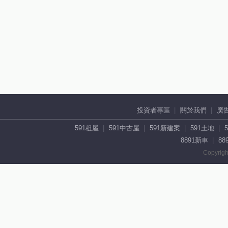
投資者專區
關於我們
廣
591租屋
591中古屋
591新建案
591土地
8891新車
88
Copyrigh