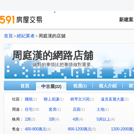
新建案
首頁
經紀業者
周庭漢的店舖
>
>
周庭漢的網路店舖
做對的事情比把事情做對重要。
首頁
租屋
個人介紹
留
中古屋
(1)
(22)
社區：
國硯
聯上居謙
棋琴文川苑
遠見富麗大廈
(1)
(1)
(1)
(2)
岡山市金座
南港大樓
鼎極大廈
和陸寓邸
(1)
(1)
(1)
(1)
用途：
住宅
套房
店面
土地
(18)
(1)
(1)
(1)
名發晶閣
橋星大樓
冠傑Ui
新田路
松福
(1)
(1)
(1)
(1)
格局：
2房
3房
4房
5房以上
(3)
(9)
(4)
(4)
文川路
重義路
灣裡路
重平路
廣州一街
(1)
(2)
(1)
(1)
(
佛公路
建國一路
中山路
永昌一街
美術
(1)
(1)
(1)
(1)
售金：
400-800萬元
800-1200萬元
1200-2000
(4)
(5)