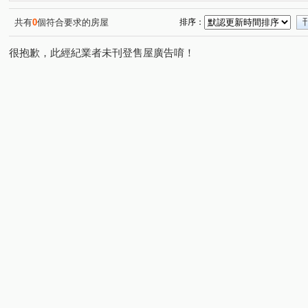
林森四路
北昌二街
南天街
仕豐南路
大
(1)
(1)
(1)
(1)
共有
0
個符合要求的房屋
排序：
很抱歉，此經紀業者未刊登售屋廣告唷！