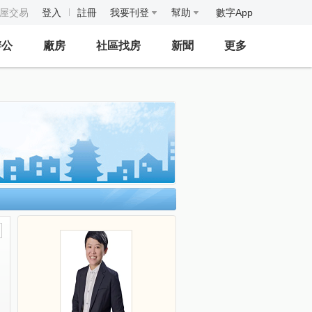
房屋交易
登入
註冊
我要刊登
幫助
數字App
辦公
廠房
社區找房
新聞
更多