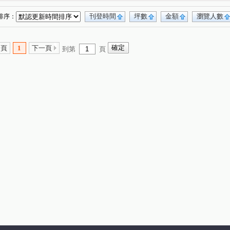
刊登時間
坪數
金額
瀏覽人數
排序：
一頁
1
下一頁
到第
頁