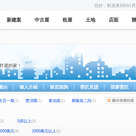
您好，歡迎來到591
新建案
中古屋
租屋
土地
店面
到舒適的家！
屋
個人介紹
留言諮詢
委託見證
我要委託
(0)
名宮一期
豐澋匯
東信路
興隆路二段
顯示全部社區
(1)
(1)
(1)
(1)
路
樂利三街
基金一路
正榮街
(1)
(1)
(1)
(1)
5房以上
(2)
(3)
-2000萬元
2000萬元以上
(3)
(5)