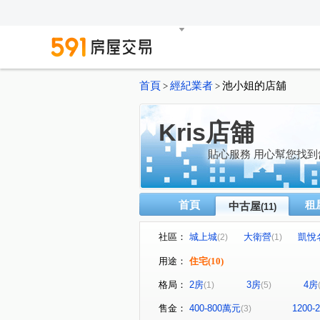
首頁
經紀業者
池小姐的店舖
>
>
Kris店舖
貼心服務 用心幫您找
首頁
租
中古屋
(11)
社區：
城上城
大衛營
凱悅
(2)
(1)
復興路
麥金路
東明
(1)
(2)
用途：
住宅
(10)
新豐街
義一路
(1)
(1)
格局：
2房
3房
4房
(1)
(5)
售金：
400-800萬元
1200
(3)