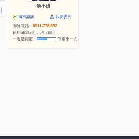
池小姐
留言諮詢
我要委託
聯絡電話：
0911-778-652
使用591時間：6年7個月
一週活躍度：
偶爾來一次