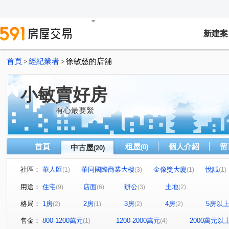
新建案
首頁
經紀業者
徐敏慈的店舖
>
>
小敏賣好房
有心最要緊
首頁
租屋
個人介紹
留
中古屋
(0)
(20)
社區：
華人匯
華同國際商業大樓
金像獎大廈
悅誠
(1)
(3)
(1)
(1)
樹禾苑
太普君品大樓
橋科大極
國硯
旗
(1)
(1)
(1)
(1)
用途：
住宅
店面
辦公
土地
(9)
(6)
(3)
(2)
龍勝路
中華三路
七賢二路
桃子園路
新
(1)
(3)
(1)
(1)
格局：
1房
2房
3房
4房
5房以
(2)
(1)
(2)
(2)
明隆街
美都路
興中一路
明誠三路
中正
(1)
(1)
(1)
(1)
京中四街
新田路
(1)
(1)
售金：
800-1200萬元
1200-2000萬元
2000萬元以
(1)
(4)