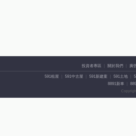
投資者專區
關於我們
廣
591租屋
591中古屋
591新建案
591土地
8891新車
88
Copyrigh