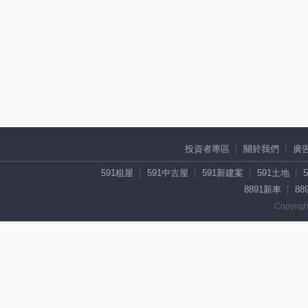
投資者專區
關於我們
廣
591租屋
591中古屋
591新建案
591土地
8891新車
88
Copyrigh