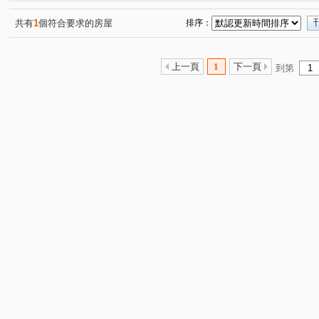
惠宇上晴
大城樂好事
櫻花獨綻
元城文學苑
(1)
(1)
(1)
(1)
櫻花昕光之櫻
(1)
狀元家庭
鉅森匯
敬業雲起
(1)
(1)
(1)
共有
1
個符合要求的房屋
排序：
宏亞DECO+
太子蘭坊C區
家在e起
水湳大街
(1)
(1)
(1)
(1
東海風情
文心1
勝美松竹
寓上里安
立人
(1)
(1)
(1)
(2)
上一頁
1
下一頁
到第
時代海德
寓上福星
鄉林雅典
昇佳春天
(1)
(1)
(1)
(1)
佳茂6962御景莊園
登陽森濤
知藝築 NO.18
大
(1)
(1)
(1)
鄉林登峰
美麗新世界B
時代海德大廈
由鉅大
(1)
(1)
(1)
環中路三段
雅楓街
北平路四段
三榮一路
(1)
(2)
(1)
(1)
熱河路二段
進化路
溪南路二段
精誠五街
(1)
(1)
(1)
(1)
崇德路二段
水湳路
松竹路二段
福順路
(1)
(1)
(3)
(1)
大連路一段
頭家路
公益路二段
敦富路
(1)
(1)
(2)
(1)
長生巷
中康街
大墩七街
向上路五段
敦
(1)
(2)
(1)
(1)
三榮路一段
松安街
精科路
育才路
瀋陽
(1)
(1)
(1)
(1)
五權西路二段
三榮路二段
富翁街
詔安街
(1)
(1)
(1)
(1)
崇德六路一段
軍榮街
順和一街
文心路四段
(1)
(1)
(1)
(2)
陝西七街
經貿九路
上墩路
三民西路
原
(1)
(2)
(1)
(1)
中清路二段
僑興一街
公園路
同安寮
大
(1)
(1)
(1)
(1)
台灣大道三段
新興路
市政北七路
榮德路
(1)
(1)
(1)
(1)