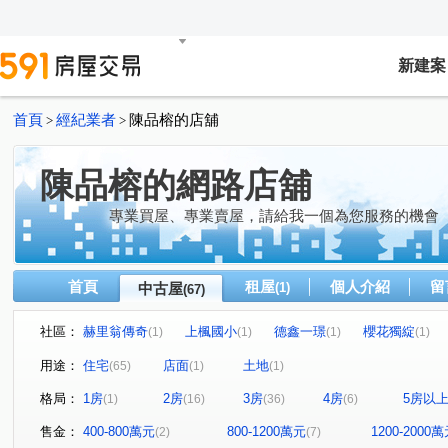
新建案
首頁
經紀業者
陳品榕的店舖
>
>
陳品榕的網路店舖
專業買屋、專業賣屋，請給我一個為您服務的機會
首頁
租屋
個人介紹
留
中古屋
(1)
(67)
社區：
赫里翁傳奇
上楓國小
德鑫一璟
櫻花獨綻
(1)
(1)
(1)
(1)
惠宇文化願景
皇普莊園
翔生安築
第五大道
(1)
(1)
(1)
(1)
用途：
住宅
店面
土地
(65)
(1)
(1)
快樂崇德
富宇飛翔
太子地球村
國聚之赫
(1)
(1)
(1)
(1)
格局：
1房
2房
3房
4房
5房以
(1)
(16)
(36)
(6)
林維京美
漢武第大廈
原櫻崇現櫻花知殷
磐鈺
(1)
(1)
(1)
寶輝THE SPRINGS
太子松竹
衡美
水湳經貿
(1)
(1)
(1)
(
售金：
400-800萬元
800-1200萬元
1200-2000
(2)
(7)