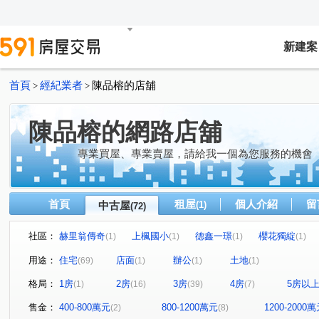
新建案
首頁
經紀業者
陳品榕的店舖
>
>
陳品榕的網路店舖
專業買屋、專業賣屋，請給我一個為您服務的機會
首頁
租屋
個人介紹
留
中古屋
(1)
(72)
社區：
赫里翁傳奇
上楓國小
德鑫一璟
櫻花獨綻
(1)
(1)
(1)
(1)
惠宇文化願景
皇普莊園
翔生安築
和築青春LO
(1)
(1)
(1)
用途：
住宅
店面
辦公
土地
(69)
(1)
(1)
(1)
富宇飛翔
太子地球村
國聚之赫
澄亦實築-澄杏
(1)
(1)
(1)
格局：
1房
2房
3房
4房
5房以
(1)
(16)
(39)
(7)
漢武第大廈
原櫻崇現櫻花知殷
磐鈺雲華
寶輝T
(1)
(1)
(2)
太子松竹
衡美
水湳經貿
七期博克萊
惠
(1)
(1)
(1)
(1)
售金：
400-800萬元
800-1200萬元
1200-2000
(2)
(8)