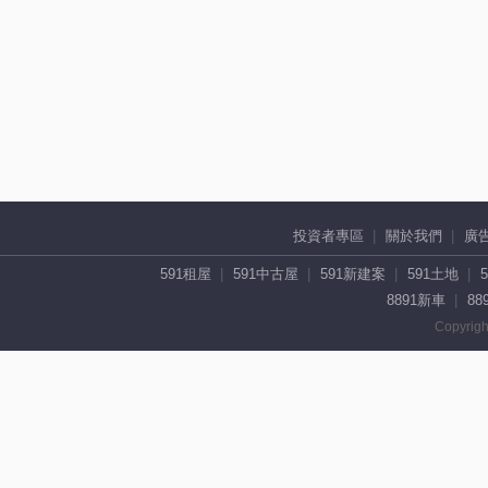
投資者專區
關於我們
廣
591租屋
591中古屋
591新建案
591土地
8891新車
88
Copyrigh