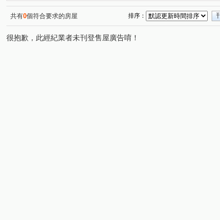
大城樂好事
櫻花獨綻
元城文學苑
敘山行路
(1)
(1)
(1)
(1)
狀元家庭
鉅森匯
敬業雲起
青成漂亮MRT
(1)
(1)
(1)
(1)
共有
0
個符合要求的房屋
排序：
太子蘭坊C區
家在e起
水湳大街
米蘭雙星
(1)
(1)
(1)
(1)
很抱歉，此經紀業者未刊登售屋廣告唷！
文心1
勝美松竹
寓上里安
立人國小
勝美
(1)
(1)
(2)
(1)
寓上福星
鄉林雅典
昇佳春天
協勝洲際ONE
(1)
(1)
(1)
(1)
登陽森濤
知藝築 NO.18
大甲一品
美麗一森
(1)
(1)
(2)
(1)
美麗新世界B
時代海德大廈
由鉅大謙
14期小
(1)
(1)
(1)
親家未來之翼A區
浩瀚森之道
親家市政廣場
(1)
(1)
(1)
經貿一品
順天ONE33
環中路三段
雅楓街
(1)
(1)
(1)
(2)
三榮一路
東海街
熱河路二段
進化路
溪
(1)
(1)
(1)
(1)
環河路四段
崇德路二段
水湳路
松竹路二段
(1)
(1)
(1)
(3)
健行路
精美路
大連路一段
頭家路
公益
(1)
(1)
(1)
(1)
興安路二段
長生巷
中康街
大墩七街
向
(1)
(1)
(2)
(1)
敦富二街
三榮路一段
松安街
精科路
育
(1)
(1)
(1)
(1)
五權西路二段
三榮路二段
富翁街
大墩四街
(1)
(1)
(1)
(1)
崇德六路一段
軍榮街
順和一街
文心路四段
(1)
(1)
(1)
(2)
陝西七街
經貿九路
上墩路
三民西路
原
(1)
(2)
(1)
(1)
中清路二段
僑興一街
公園路
同安寮
大
(1)
(1)
(1)
(1)
台灣大道三段
新興路
市政北七路
榮德路
(1)
(1)
(2)
(1)