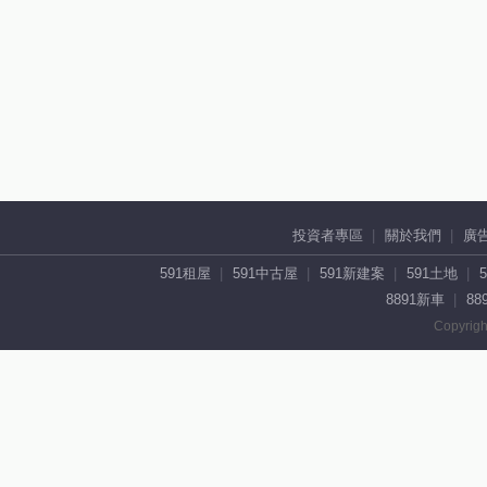
投資者專區
關於我們
廣
591租屋
591中古屋
591新建案
591土地
8891新車
88
Copyrigh