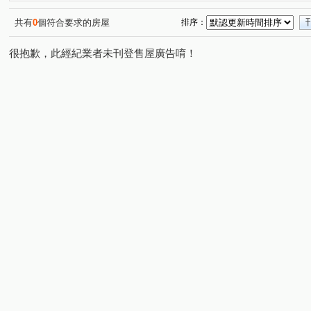
大城樂好事
櫻花獨綻
元城文學苑
敘山行路
(1)
(1)
(1)
(1)
狀元家庭
鉅森匯
敬業雲起
青成漂亮MRT
(1)
(1)
(1)
(1)
共有
0
個符合要求的房屋
排序：
太子蘭坊C區
家在e起
水湳大街
米蘭雙星
(1)
(1)
(1)
(1)
很抱歉，此經紀業者未刊登售屋廣告唷！
文心1
勝美松竹
寓上里安
大毅家幸福
勝
(1)
(1)
(2)
(1)
寓上福星
鄉林雅典
昇佳春天
協勝洲際ONE
(1)
(1)
(1)
(1)
登陽森濤
知藝築 NO.18
大甲一品
美麗一森
(1)
(1)
(2)
(1)
美麗新世界B
時代海德大廈
由鉅大謙
14期小
(1)
(1)
(1)
親家未來之翼A區
浩瀚森之道
親家市政廣場
(1)
(1)
(1)
經貿一品
順天ONE33
環中路三段
雅楓街
(1)
(1)
(1)
(2)
三榮一路
東海街
熱河路二段
進化路
溪
(1)
(1)
(1)
(1)
環河路四段
崇德路二段
水湳路
松竹路二段
(1)
(1)
(1)
(3)
健行路
精美路
大連路一段
頭家路
公益
(1)
(1)
(1)
(1)
興安路二段
長生巷
中康街
大墩七街
向
(1)
(1)
(2)
(1)
敦富二街
三榮路一段
松安街
精科路
育
(1)
(1)
(1)
(1)
五權西路二段
三榮路二段
富翁街
大墩四街
(1)
(1)
(1)
(1)
崇德六路一段
軍榮街
順和一街
文心路四段
(1)
(1)
(1)
(2)
新光路
經貿九路
上墩路
三民西路
原子
(1)
(2)
(1)
(1)
中清路二段
僑興一街
公園路
同安寮
大
(1)
(1)
(1)
(1)
台灣大道三段
新興路
市政北七路
榮德路
(1)
(1)
(2)
(1)