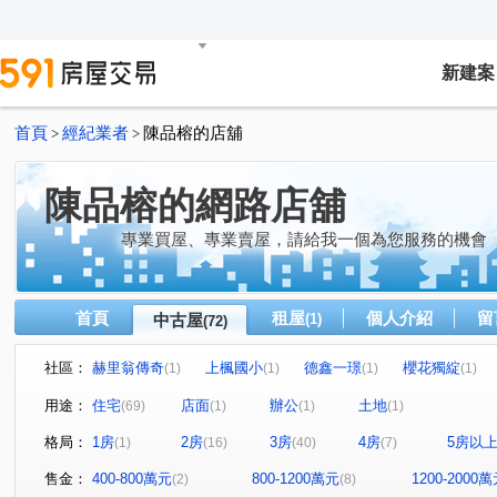
新建案
首頁
經紀業者
陳品榕的店舖
>
>
陳品榕的網路店舖
專業買屋、專業賣屋，請給我一個為您服務的機會
首頁
租屋
個人介紹
留
中古屋
(1)
(72)
社區：
赫里翁傳奇
上楓國小
德鑫一璟
櫻花獨綻
(1)
(1)
(1)
(1)
惠宇文化願景
皇普莊園
翔生安築
和築青春LO
(1)
(1)
(1)
用途：
住宅
店面
辦公
土地
(69)
(1)
(1)
(1)
富宇飛翔
太子地球村
國聚之赫
澄亦實築-澄杏
(1)
(1)
(1)
格局：
1房
2房
3房
4房
5房以
(1)
(16)
(40)
(7)
漢武第大廈
原櫻崇現櫻花知殷
磐鈺雲華
寶輝T
(1)
(1)
(2)
太子松竹
衡美
水湳經貿
七期博克萊
惠
(1)
(1)
(1)
(1)
售金：
400-800萬元
800-1200萬元
1200-2000
(2)
(8)