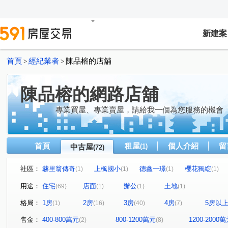
新建案
首頁
經紀業者
陳品榕的店舖
>
>
陳品榕的網路店舖
專業買屋、專業賣屋，請給我一個為您服務的機會
首頁
租屋
個人介紹
留
中古屋
(1)
(72)
社區：
赫里翁傳奇
上楓國小
德鑫一璟
櫻花獨綻
(1)
(1)
(1)
(1)
惠宇文化願景
皇普莊園
翔生安築
和築青春LO
(1)
(1)
(1)
用途：
住宅
店面
辦公
土地
(69)
(1)
(1)
(1)
富宇飛翔
太子地球村
國聚之赫
澄亦實築-澄杏
(1)
(1)
(1)
格局：
1房
2房
3房
4房
5房以
(1)
(16)
(40)
(7)
漢武第大廈
原櫻崇現櫻花知殷
磐鈺雲華
寶輝T
(1)
(1)
(2)
太子松竹
衡美
水湳經貿
七期博克萊
惠
(1)
(1)
(1)
(1)
售金：
400-800萬元
800-1200萬元
1200-2000
(2)
(8)