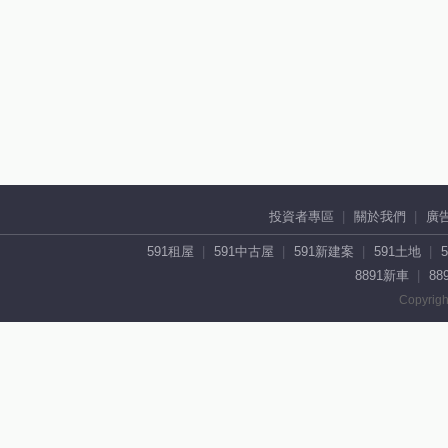
投資者專區
關於我們
廣
591租屋
591中古屋
591新建案
591土地
8891新車
88
Copyrigh