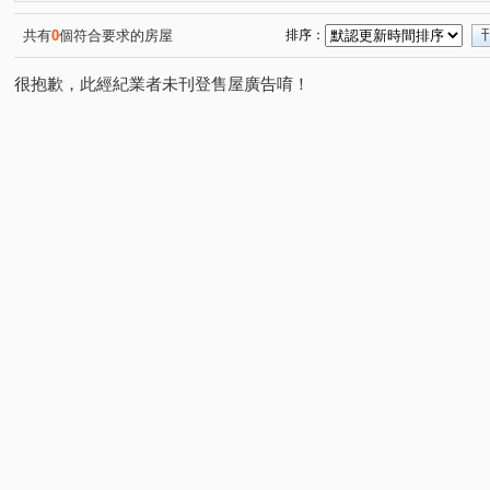
大城樂好事
櫻花獨綻
元城文學苑
敘山行路
(1)
(1)
(1)
(1)
狀元家庭
鉅森匯
敬業雲起
青成漂亮MRT
(1)
(1)
(1)
(1)
共有
0
個符合要求的房屋
排序：
太子蘭坊C區
家在e起
水湳大街
米蘭雙星
(1)
(1)
(1)
(1)
很抱歉，此經紀業者未刊登售屋廣告唷！
文心1
勝美松竹
寓上里安
大毅家幸福
勝
(1)
(1)
(2)
(1)
寓上福星
鄉林雅典
昇佳春天
協勝洲際ONE
(1)
(1)
(1)
(1)
登陽森濤
知藝築 NO.18
大甲一品
美麗一森
(1)
(1)
(2)
(1)
美麗新世界B
時代海德大廈
由鉅大謙
14期小
(1)
(1)
(1)
親家未來之翼A區
浩瀚森之道
親家市政廣場
(1)
(1)
(1)
經貿一品
順天ONE33
環中路三段
雅楓街
(1)
(1)
(1)
(2)
三榮一路
東海街
熱河路二段
進化路
溪
(1)
(1)
(1)
(1)
環河路四段
崇德路二段
水湳路
松竹路二段
(1)
(1)
(1)
(3)
健行路
精美路
大連路一段
頭家路
公益
(1)
(1)
(1)
(1)
興安路二段
長生巷
中康街
大墩七街
向
(1)
(1)
(2)
(1)
敦富二街
三榮路一段
松安街
精科路
育
(1)
(1)
(1)
(1)
五權西路二段
三榮路二段
富翁街
大墩四街
(1)
(1)
(1)
(1)
崇德六路一段
軍榮街
順和一街
文心路四段
(1)
(1)
(1)
(2)
新光路
經貿九路
上墩路
三民西路
原子
(1)
(2)
(1)
(1)
中清路二段
僑興一街
公園路
同安寮
大
(1)
(1)
(1)
(1)
台灣大道三段
新興路
市政北七路
榮德路
(1)
(1)
(2)
(1)