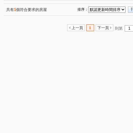
大城樂好事
櫻花獨綻
元城文學苑
敘山行路
(1)
(1)
(1)
(1)
狀元家庭
鉅森匯
敬業雲起
青成漂亮MRT
(1)
(1)
(1)
(1)
共有
1
個符合要求的房屋
排序：
太子蘭坊C區
家在e起
水湳大街
米蘭雙星
(1)
(1)
(1)
(1)
文心1
勝美松竹
寓上里安
大毅家幸福
勝
(1)
(1)
(2)
(1)
上一頁
1
下一頁
到第
寓上福星
鄉林雅典
昇佳春天
協勝洲際ONE
(1)
(1)
(1)
(1)
登陽森濤
知藝築 NO.18
大甲一品
美麗一森
(1)
(1)
(2)
(1)
美麗新世界B
時代海德大廈
由鉅大謙
14期小
(1)
(1)
(1)
親家未來之翼A區
浩瀚森之道
親家市政廣場
(1)
(1)
(1)
經貿一品
順天ONE33
環中路三段
雅楓街
(1)
(1)
(1)
(2)
三榮一路
東海街
熱河路二段
進化路
溪
(1)
(1)
(1)
(1)
環河路四段
崇德路二段
水湳路
松竹路二段
(1)
(1)
(1)
(3)
健行路
精美路
大連路一段
頭家路
公益
(1)
(1)
(1)
(1)
興安路二段
長生巷
中康街
大墩七街
向
(1)
(1)
(2)
(1)
敦富二街
(1)
三榮路一段
松安街
精科路
育
(1)
(1)
(1)
五權西路二段
三榮路二段
富翁街
大墩四街
(1)
(1)
(1)
(1)
崇德六路一段
軍榮街
順和一街
文心路四段
(1)
(1)
(1)
(2)
新光路
經貿九路
上墩路
三民西路
原子
(1)
(2)
(1)
(1)
中清路二段
僑興一街
公園路
同安寮
大
(1)
(1)
(1)
(1)
台灣大道三段
新興路
市政北七路
榮德路
(1)
(1)
(2)
(1)