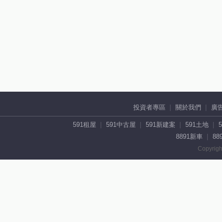
投資者專區
關於我們
廣
591租屋
591中古屋
591新建案
591土地
8891新車
88
Copyrigh