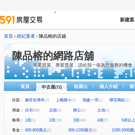
新建案
首頁
經紀業者
陳品榕的店舖
>
>
陳品榕的網路店舖
專業買屋、專業賣屋，請給我一個為您服務的機會
首頁
租屋
個人介紹
留
中古屋
(1)
(72)
社區：
赫里翁傳奇
上楓國小
德鑫一璟
櫻花獨綻
(1)
(1)
(1)
(1)
惠宇文化願景
皇普莊園
翔生安築
和築青春LO
(1)
(1)
(1)
用途：
住宅
店面
辦公
土地
(69)
(1)
(1)
(1)
富宇飛翔
太子地球村
國聚之赫
澄亦實築-澄杏
(1)
(1)
(1)
格局：
1房
2房
3房
4房
5房以
(1)
(16)
(40)
(7)
漢武第大廈
原櫻崇現櫻花知殷
磐鈺雲華
寶輝T
(1)
(1)
(2)
太子松竹
衡美
水湳經貿
七期博克萊
惠
(1)
(1)
(1)
(1)
售金：
400-800萬元
800-1200萬元
1200-2000
(2)
(8)