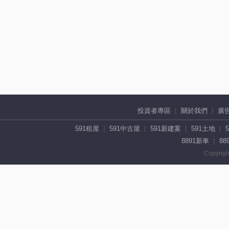
投資者專區
關於我們
廣
591租屋
591中古屋
591新建案
591土地
8891新車
88
Copyrigh