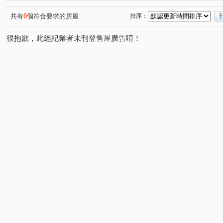
大城樂好事
櫻花獨綻
元城文學苑
敘山行路
(1)
(1)
(1)
(1)
狀元家庭
鉅森匯
敬業雲起
青成漂亮MRT
(1)
(1)
(1)
(1)
共有
0
個符合要求的房屋
排序：
太子蘭坊C區
家在e起
水湳大街
米蘭雙星
(1)
(1)
(1)
(1)
很抱歉，此經紀業者未刊登售屋廣告唷！
文心1
勝美松竹
寓上里安
大毅家幸福
勝
(1)
(1)
(2)
(1)
寓上福星
鄉林雅典
昇佳春天
協勝洲際ONE
(1)
(1)
(1)
(1)
登陽森濤
知藝築 NO.18
大甲一品
美麗一森
(1)
(1)
(2)
(1)
美麗新世界B
時代海德大廈
由鉅大謙
14期小
(1)
(1)
(1)
親家未來之翼A區
浩瀚森之道
親家市政廣場
(1)
(1)
(1)
經貿一品
順天ONE33
環中路三段
雅楓街
(1)
(1)
(1)
(2)
三榮一路
東海街
熱河路二段
進化路
溪
(1)
(1)
(1)
(1)
環河路四段
崇德路二段
水湳路
松竹路二段
(1)
(1)
(1)
(3)
健行路
精美路
大連路一段
頭家路
公益
(1)
(1)
(1)
(1)
興安路二段
長生巷
中康街
大墩七街
向
(1)
(1)
(2)
(1)
敦富二街
三榮路一段
松安街
精科路
育
(1)
(1)
(1)
(1)
五權西路二段
三榮路二段
富翁街
大墩四街
(1)
(1)
(1)
(1)
崇德六路一段
軍榮街
順和一街
文心路四段
(1)
(1)
(1)
(2)
新光路
經貿九路
上墩路
三民西路
原子
(1)
(2)
(1)
(1)
中清路二段
僑興一街
公園路
同安寮
大
(1)
(1)
(1)
(1)
台灣大道三段
新興路
市政北七路
榮德路
(1)
(1)
(2)
(1)