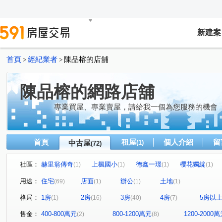
新建案
首頁
經紀業者
陳品榕的店舖
>
>
陳品榕的網路店舖
專業買屋、專業賣屋，請給我一個為您服務的機會
首頁
租屋
個人介紹
留
中古屋
(1)
(72)
社區：
赫里翁傳奇
上楓國小
德鑫一璟
櫻花獨綻
(1)
(1)
(1)
(1)
惠宇文化願景
皇普莊園
翔生安築
和築青春LO
(1)
(1)
(1)
用途：
住宅
店面
辦公
土地
(69)
(1)
(1)
(1)
富宇飛翔
太子地球村
國聚之赫
澄亦實築-澄杏
(1)
(1)
(1)
格局：
1房
2房
3房
4房
5房以
(1)
(16)
(40)
(7)
漢武第大廈
原櫻崇現櫻花知殷
磐鈺雲華
寶輝T
(1)
(1)
(2)
太子松竹
衡美
水湳經貿
七期博克萊
惠
(1)
(1)
(1)
(1)
售金：
400-800萬元
800-1200萬元
1200-2000
(2)
(8)