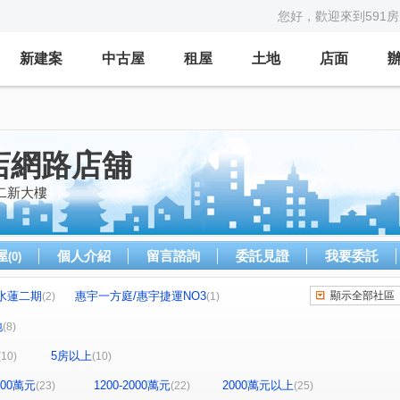
您好，歡迎來到591
新建案
中古屋
租屋
土地
店面
店網路店舖
二新大樓
屋
個人介紹
留言諮詢
委託見證
我要委託
(0)
水蓮二期
惠宇一方庭/惠宇捷運NO3
顯示全部社區
(2)
(1)
花青上森
國泰most+
新中元年
(1)
(1)
(1)
地
(8)
親家大無限
三月花見
富宇質青
(2)
(1)
(2)
5房以上
(10)
(10)
登陽上清宇
原櫻崇現櫻花知殷
精銳嚮未來
(1)
(1)
(1)
華廈
麗晨卓爾
登陽一溪雲
登陽穗悅
(1)
(2)
(1)
(1)
1200萬元
1200-2000萬元
2000萬元以上
(23)
(22)
(25)