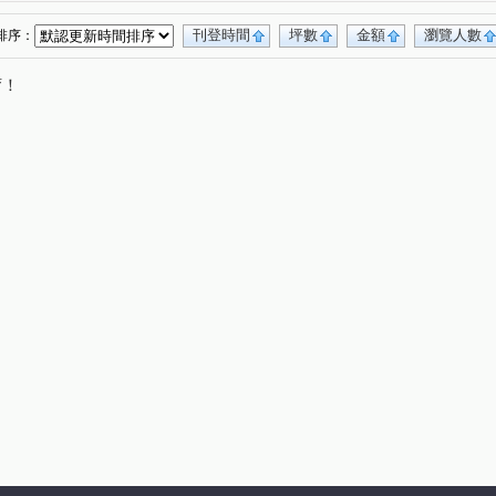
櫻花昕光之櫻
波士頓NO2
透天
(1)
(1)
(1)
生金透店
三木日光計劃
聚興新興
(1)
(4)
(1)
刊登時間
坪數
金額
瀏覽人數
排序：
豐莊二期
德化寓所
德化街美寓
(1)
(1)
(1)
唷！
新興聚興
畢卡索藝術花園七期白宮
(1)
(1)
碧柳段
敦富路
軍福十八路
(2)
(2)
(6)
(2)
安街
立功路
山西路二段
中山路一段
(2)
(1)
(1)
(1)
水源路
旱溪東路一段
建和路一段
(1)
(2)
(1)
民生街
合信街
進化路
頭家路
(3)
(1)
(1)
(2)
(1)
山莊
金馬路一段
景賢路
松竹路一段
(4)
(1)
(2)
(1)
昌平路五段
育才路
梅亭街
自由街
(1)
(1)
(1)
(1)
僑大二街
民生路
遼寧路一段
(1)
(1)
(4)
一路
東山路一段
大豐路三段
(1)
(2)
(2)