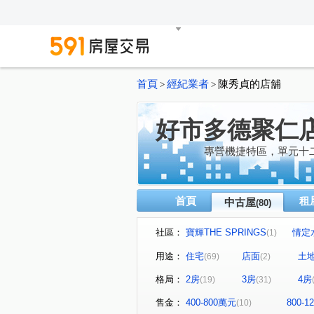
首頁
經紀業者
陳秀貞的店舖
>
>
好市多德聚仁
專營機捷特區，單元十
首頁
租
中古屋
(80)
社區：
寶輝THE SPRINGS
情定
(1)
順天新科
松築瓚
櫻
(2)
(2)
用途：
住宅
店面
土
(69)
(2)
德鄰居
勝麗方程市
(2)
(4)
格局：
2房
3房
4房
(19)
(31)
御閑之森
皇普莊園
(3)
(1)
惠宇新觀
織築
海天
(1)
(1)
售金：
400-800萬元
800-
(10)