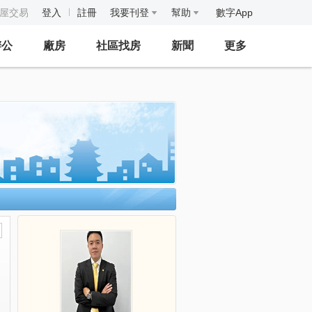
房屋交易
登入
註冊
我要刊登
幫助
數字App
辦公
廠房
社區找房
新聞
更多