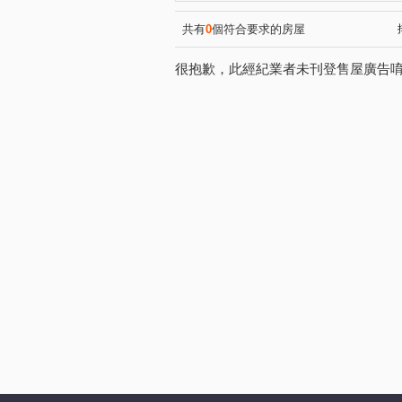
富宇豐卉
鉅虹嵐CASA
(1)
(1)
自在柳陽
文華硯
民
(1)
(1)
共有
0
個符合要求的房屋
寶熊人和
文風鼎盛
(3)
(1)
很抱歉，此經紀業者未刊登售屋廣告
紫園雙翼
惠宇朗庭
(1)
(1)
愛的世界大樓
南興北一路
(1)
敦富七街
中興路
詔
(1)
(2)
文昌東八街
府前街
(2)
(1)
西屯路一段
環中東路三段
(2)
南興路
新安街
興豐
(4)
(1)
中山路
潭興路二段
(1)
(1)
柳陽西街
松竹五路二段
(1)
(1)
人和路
德化街
興華
(3)
(3)
松竹路二段
(1)