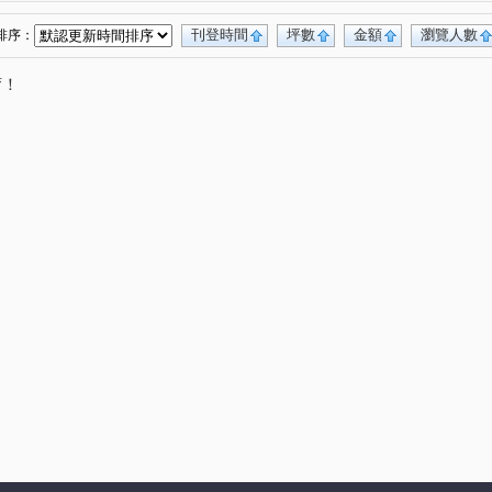
三木日光計劃
聚興新興
寶熊人和
(4)
(1)
(3)
德化寓所
德化街美寓
紫園雙翼
(1)
(1)
(1)
刊登時間
坪數
金額
瀏覽人數
排序：
興聚興
畢卡索藝術花園七期白宮
(1)
(1)
唷！
碧柳段
中山路一段
中興路
(2)
(2)
(1)
(1)
水源路
敦富路
旱溪東路一段
(1)
(5)
(2)
環中東路三段
民生街
合信街
(3)
(1)
(1)
路
新安街
興豐山莊
金馬路一段
(4)
(1)
(4)
(1)
中山路
潭興路二段
昌平路五段
(1)
(1)
(1)
十八路
自由街
柳陽西街
(1)
(1)
(1)
民生路
遼寧路一段
人和路
(1)
(4)
(3)
山路一段
大豐路三段
詔安街
(2)
(2)
(1)