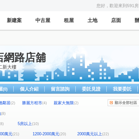
您好，歡迎來到591
新建案
中古屋
租屋
土地
店面
店網路店舖
二新大樓
屋
個人介紹
留言諮詢
委託見證
我要委託
(0)
德鄰居
勝麗方程市
親家大無限
顯示全部社區
(2)
(4)
(2)
御閑之森
皇普莊園
登陽上清宇
(3)
(1)
(1)
地
(8)
未來
惠宇新觀
織築
海天華廈
(1)
(1)
(1)
(1)
5房以上
(8)
(10)
登陽穗悅
富宇豐卉
鉅虹嵐CASA
(1)
(1)
(1)
情定水蓮二期
透天
自在柳陽
(1)
(1)
(1)
(1)
1200萬元
1200-2000萬元
2000萬元以上
(21)
(20)
(22)