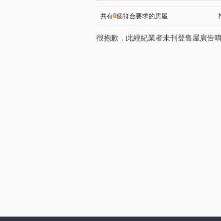
文華硯
民生金透店
(1)
(1)
文風鼎盛
豐莊二期
(1)
(1)
共有
0
個符合要求的房屋
松築瓚
惠宇朗庭
新
(1)
(1)
很抱歉，此經紀業者未刊登售屋廣告
愛的世界大樓
南興北一路
(1)
文昌東八街
府前街
(2)
(1)
建和路一段
西屯路一段
(1)
(2)
進化路
頭家路
南興
(2)
(1)
景賢路
松竹路一段
(2)
(1)
育才路
梅亭街
軍福
(1)
(1)
松竹五路二段
僑大二街
(1)
(1)
德化街
興華一路
東
(3)
(1)
松竹路二段
(1)