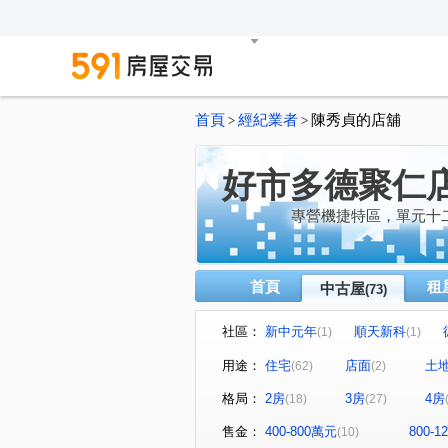
首頁
經紀業者
陳秀貞的店舖
>
>
好市多德聚仁
專營機捷特區，單元十
首頁
租
中古屋
(73)
社區：
新中元年
順天新科
(1)
(1)
三月花見
富宇質青
(1)
(2)
用途：
住宅
店面
土
(62)
(2)
原櫻崇現櫻花知殷
精銳嚮
(1)
格局：
2房
3房
4房
(18)
(27)
麗晨卓爾
登陽一溪雲
(2)
(1)
櫻花昕光之櫻
波士頓NO2
(1)
售金：
400-800萬元
800-
(10)