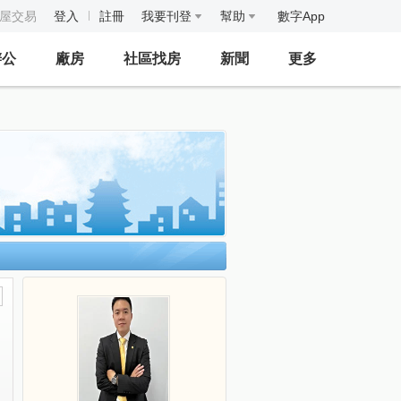
房屋交易
登入
註冊
我要刊登
幫助
數字App
辦公
廠房
社區找房
新聞
更多