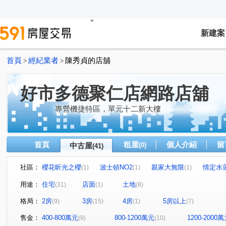
新建案
首頁
經紀業者
陳秀貞的店舖
>
>
好市多德聚仁店網路店舖
專營機捷特區，單元十二新大樓
首頁
租屋
個人介紹
留
中古屋
(0)
(41)
社區：
櫻花昕光之櫻
波士頓NO2
親家大無限
情定水
(1)
(1)
(1)
自在柳陽
文華硯
民生金透店
勝麗方程市
(1)
(1)
(1)
(2)
用途：
住宅
店面
土地
(31)
(1)
(8)
聚興新興
寶熊人和
文風鼎盛
豐莊二期
(1)
(3)
(1)
(1)
格局：
2房
3房
4房
5房以上
(9)
(15)
(1)
(7)
德化街美寓
御閑之森
紫園雙翼
松築瓚
(1)
(1)
(1)
(1)
新興聚興
畢卡索藝術花園七期白宮
德鄰居
愛
(1)
(1)
(1)
售金：
400-800萬元
800-1200萬元
1200-2000
(9)
(10)