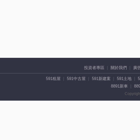
投資者專區
關於我們
廣
591租屋
591中古屋
591新建案
591土地
8891新車
88
Copyrigh