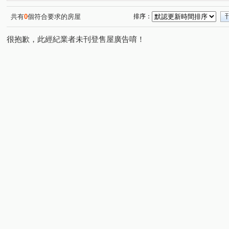
南興北一路
碧柳段
育才路
梅亭街
旱溪
(1)
(2)
(1)
(1)
軍福十八路
自由街
柳陽西街
松竹五路二段
(1)
(1)
(1)
(1)
共有
0
個符合要求的房屋
排序：
民生路
敦富路
遼寧路一段
興豐山莊
人
(1)
(3)
(4)
(2)
很抱歉，此經紀業者未刊登售屋廣告唷！
德化街
興華一路
環中東路三段
東山路一段
(3)
(1)
(1)
(2)
詔安街
文昌東八街
松竹路二段
(1)
(1)
(1)