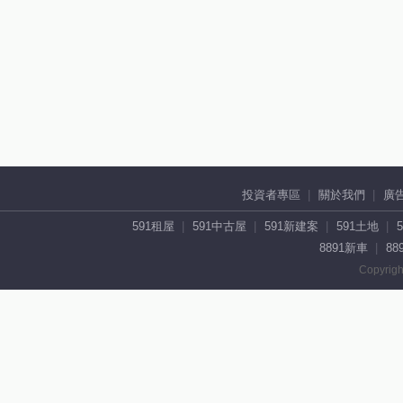
投資者專區
關於我們
廣
591租屋
591中古屋
591新建案
591土地
8891新車
88
Copyrigh