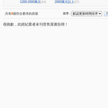
東方紐約大廈
東潤段
西庄
竹圍北街
國
(1)
(1)
(1)
(1)
1200-2000萬元
2000萬元以上
(14)
(27)
民安路二段
上茄苳
中正路三段
健康三街
(1)
(1)
(1)
(1)
光復路
忠義街
萬年七街
文賢路
港口
(1)
(1)
(1)
(1)
(1)
共有
0
個符合要求的房屋
排序：
媽祖廟段
西門路四段
檨林
臨安路二段
(1)
(1)
(1)
(1)
很抱歉，此經紀業者未刊登售屋廣告唷！
龍國街
開山路
正興街
康樂街
富農街一
(1)
(1)
(1)
(1)
中華東路三段
義吉街
仁和路
中山東路
(1)
(1)
(2)
(1)
中正南路一段
北門路二段
東豐路
安通路五段
(1)
(1)
(1)
(
龍安街
五華街
文化一街
和愛街
崇明路
(1)
(1)
(1)
(1)
(