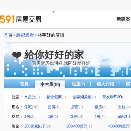
新建案
首頁
經紀業者
林芊妤的店舖
>
>
❤️ 給你好好的家
買房賣房找阿好,找阿好就好好
首頁
租屋
個人介紹
留
中古屋
(2)
(64)
社區：
水星光
都會假期
世界湖美麗
華友聯EVO
(1)
(1)
(1)
(1)
陶喜LiHo5
西門大院
皇家貴賓大廈
日東昇詠美
(1)
(1)
(1)
用途：
住宅
套房
店面
廠房
土地
(36)
(1)
(1)
(2)
(24
佳順·寓安
郡騰吾與森
藏美六本木
圃東御
(1)
(1)
(1)
(2)
格局：
1房
2房
3房
4房
5房以
(2)
(6)
(14)
(6)
大道新城第十區
世界成功大廈
遠雄安南町
晉
(1)
(1)
(1)
龍傳人大樓
鴻華喜悅
仁和新世界
太子新文化
(1)
(1)
(1)
(
售金：
200萬元以下
200-400萬元
400-800萬元
(2)
(1)
(