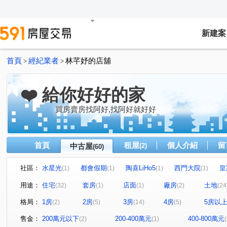
新建案
首頁
經紀業者
林芊妤的店舖
>
>
❤️ 給你好好的家
買房賣房找阿好,找阿好就好好
首頁
租屋
個人介紹
留
中古屋
(2)
(60)
社區：
水星光
都會假期
陶喜LiHo5
西門大院
皇
(1)
(1)
(1)
(1)
日東昇詠美
品陽大苑
佳順·寓安
郡騰吾與森
(1)
(1)
(1)
(1)
用途：
住宅
套房
店面
廠房
土地
(32)
(1)
(1)
(2)
(24
圃東御
雙園至尊堡大廈
大道新城第十區
世界
(2)
(1)
(1)
格局：
1房
2房
3房
4房
5房以
(2)
(5)
(14)
(5)
遠雄安南町
晉德華廈
龍傳人大樓
鴻華喜悅
(1)
(1)
(1)
(1)
太子新文化
二空新城AB區
東方紐約大廈
東潤
(1)
(1)
(1)
售金：
200萬元以下
200-400萬元
400-800萬元
(2)
(1)
(