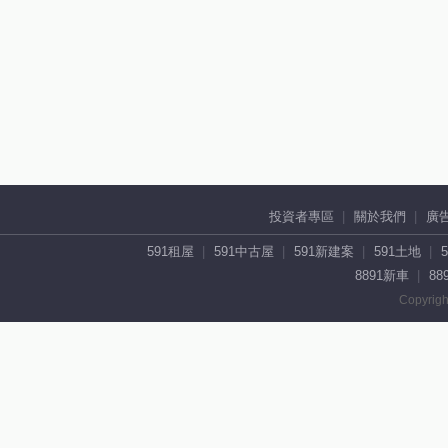
投資者專區
關於我們
廣
591租屋
591中古屋
591新建案
591土地
8891新車
88
Copyrigh