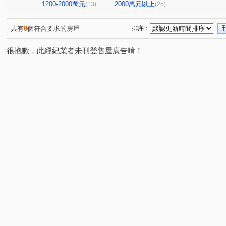
竹圍北街
國平北路
民安路二段
上茄苳
(1)
(1)
(1)
(1)
1200-2000萬元
2000萬元以上
(13)
(25)
健康三街
光復路
港口
鹽信街
媽祖廟段
(1)
(1)
(1)
(1)
(
檨林
臨安路二段
五甲段
民權二路
龍國
(1)
(1)
(1)
(1)
共有
0
個符合要求的房屋
排序：
正興街
康樂街
富農街一段
台江大道一段
(1)
(1)
(1)
(1)
很抱歉，此經紀業者未刊登售屋廣告唷！
義吉街
仁和路
中山東路
清潭路
東園街
(1)
(2)
(1)
(2)
(
北門路二段
東豐路
安通路五段
永福街
(1)
(1)
(1)
(1)
文化一街
和愛街
崇明路
(1)
(1)
(1)